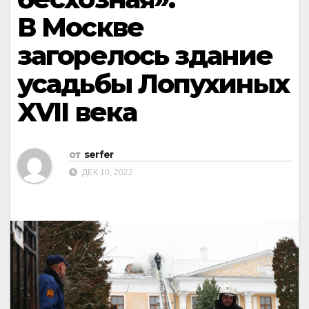
В Москве
загорелось здание
усадьбы Лопухиных
XVII века
от
serfer
ДЕК 10, 2022