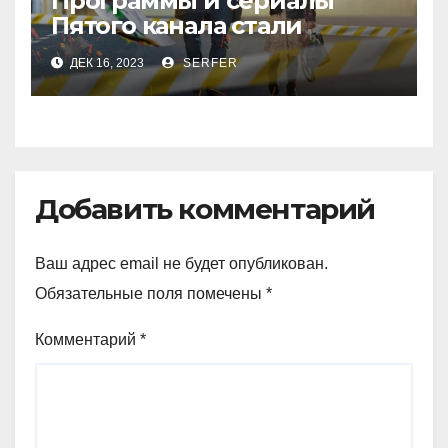
Программы и сериалы
Пятого канала стали
рекордсменами в
ДЕК 16, 2023
SERFER
уходящем году
Добавить комментарий
Ваш адрес email не будет опубликован.
Обязательные поля помечены
*
Комментарий
*