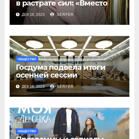
в растрате сил: «Вместо
меня взяли Пригожина»
ДЕК 16, 2023
SERFER
ОБЩЕСТВО
Госдума подвела итоги
осенней сессии
на заключительном в 2023
ДЕК 16, 2023
SERFER
году заседании
ОБЩЕСТВО