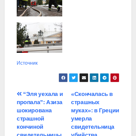
Источник
Навигация
“Эля уехала и
«Скончалась в
пропала”: Азиза
страшных
по
шокирована
муках»: в Греции
записям
страшной
умерла
кончиной
свидетельница
свидетельницы
убийства