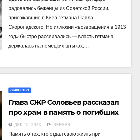
радовались беженцы из Советской России,
приезжавшие в Киев гетмана Павла
Скоропадского. Но иллюзии «возвращения в 1913
год» быстро рассеивались — власть гетмана
держалась на немецких штыках,…
ОБЩЕСТВО
Глава СЖР Соловьев рассказал
про храм в память о погибших
журналистах
ДЕК 15, 2023
SERFER
Память о тех, кто отдал свою жизнь при