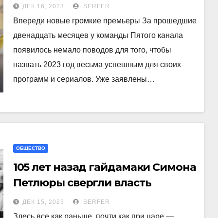
уходящем году
ДЕК 16, 2023
SERFER
Впереди новые громкие премьеры За прошедшие
двенадцать месяцев у команды Пятого канала
появилось немало поводов для того, чтобы
назвать 2023 год весьма успешным для своих
программ и сериалов. Уже заявлены…
ОБЩЕСТВО
105 лет назад гайдамаки Симона
Петлюры свергли власть
гетмана Скоропадского
ДЕК 15, 2023
SERFER
Здесь все как раньше, почти как при царе —