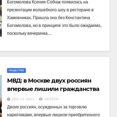
Богомолова Ксения Собчак появилась на
презентации волшебного шоу в ресторане в
Хамовниках. Пришла она без Константина
Богомолова, но в принципе это было ожидаемо,
поскольку вечеринка…
ОБЩЕСТВО
МВД: в Москве двух россиян
впервые лишили гражданства
за торговлю наркотиками
ДЕК 14, 2023
SERFER
Двоих россиян, осужденных за торговлю
наркотиками, впервые лишили приобретенного