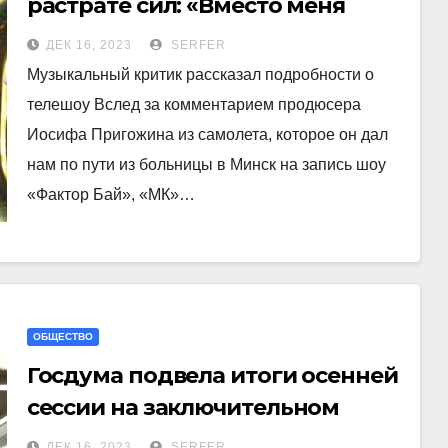
растрате сил: «Вместо меня
взяли Пригожина»
ДЕК 16, 2023
SERFER
Музыкальный критик рассказал подробности о
телешоу Вслед за комментарием продюсера
Иосифа Пригожина из самолета, которое он дал
нам по пути из больницы в Минск на запись шоу
«Фактор Бай», «МК»…
ОБЩЕСТВО
Госдума подвела итоги осенней
сессии на заключительном
в 2023 году заседании
ДЕК 16, 2023
SERFER