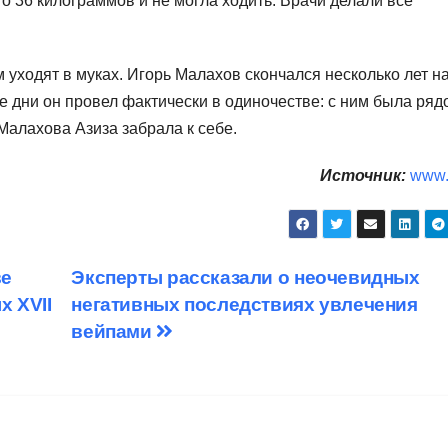
о 36 килограммов и не могла ходить. Врачи делали все
м уходят в муках. Игорь Малахов скончался несколько лет н
е дни он провел фактически в одиночестве: с ним была ряд
Малахова Азиза забрала к себе.
Источник:
www.
ве
Эксперты рассказали о неочевидных
х XVII
негативных последствиях увлечения
вейпами