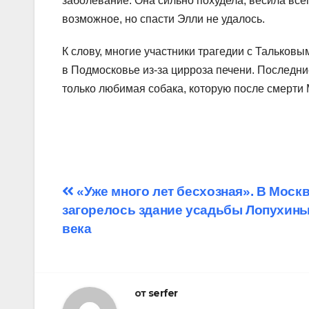
заболевание. Она сильно похудела, весила всег
возможное, но спасти Элли не удалось.
К слову, многие участники трагедии с Тальковы
в Подмосковье из-за цирроза печени. Последни
только любимая собака, которую после смерти 
Навигация
«Уже много лет бесхозная». В Моск
загорелось здание усадьбы Лопухины
по
века
записям
от
serfer