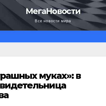
МегаНовости
Все новости мира
трашных муках»: в
свидетельница
ва