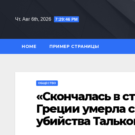
Перейти
к
Чт. Авг 6th, 2026
7:29:48 PM
содержимому
HOME
ПРИМЕР СТРАНИЦЫ
ОБЩЕСТВО
«Скончалась в с
Греции умерла 
убийства Талько