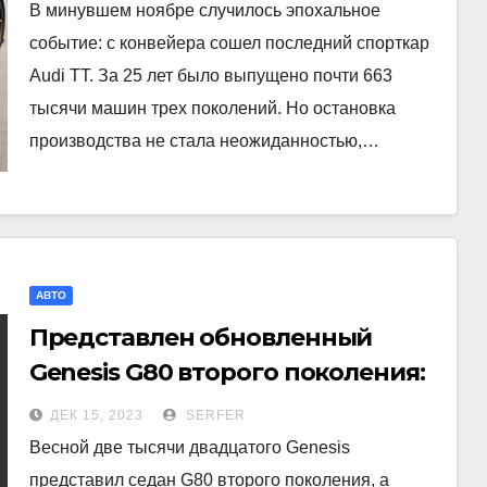
В минувшем ноябре случилось эпохальное
событие: с конвейера сошел последний спорткар
Audi TT. За 25 лет было выпущено почти 663
тысячи машин трех поколений. Но остановка
производства не стала неожиданностью,…
АВТО
Представлен обновленный
Genesis G80 второго поколения:
пересмотренная внешность и
ДЕК 15, 2023
SERFER
другой салон
Весной две тысячи двадцатого Genesis
представил седан G80 второго поколения, а