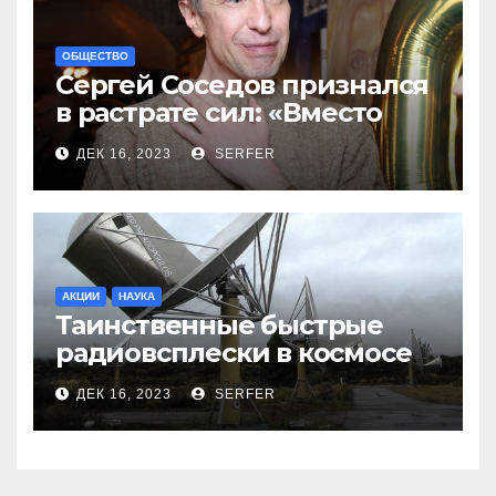
ОБЩЕСТВО
Сергей Соседов признался
в растрате сил: «Вместо
меня взяли Пригожина»
ДЕК 16, 2023
SERFER
АКЦИИ
НАУКА
Таинственные быстрые
радиовсплески в космосе
сделались все более
ДЕК 16, 2023
SERFER
странными