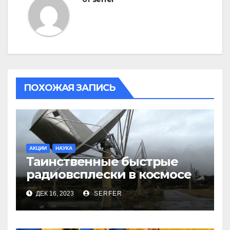
ПОХОЖАЯ ЗАПИСЬ
АКЦИИ
НАУКА
Таинственные быстрые
радиовсплески в космосе
сделались все более
ДЕК 16, 2023
SERFER
странными