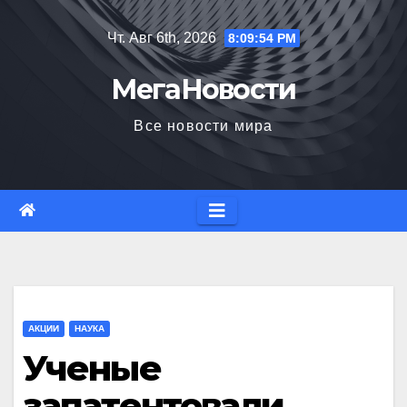
Перейти
Чт. Авг 6th, 2026
8:09:55 PM
к
содержимому
МегаНовости
Все новости мира
АКЦИИ
НАУКА
Ученые
запатентовали