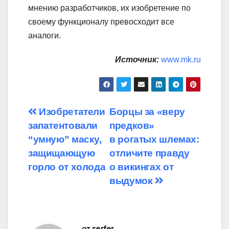
мнению разработчиков, их изобретение по
своему функционалу превосходит все
аналоги.
Источник:
www.mk.ru
Навигация
Изобретатели
Борцы за «веру
запатентовали
предков»
по
“умную” маску,
в рогатых шлемах:
записям
защищающую
отличите правду
горло от холода
о викингах от
выдумок
от
serfer