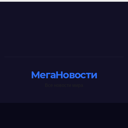
МегаНовости
Все новости мира