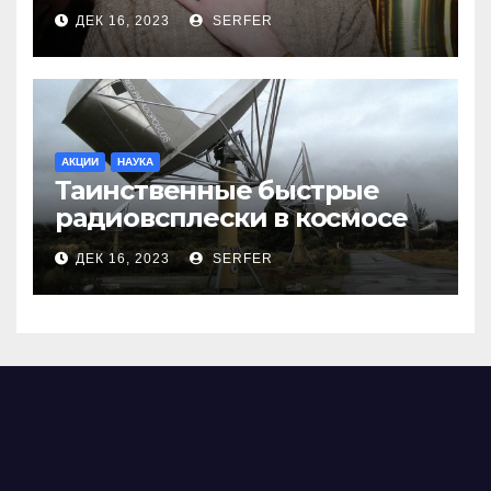
меня взяли Пригожина»
ДЕК 16, 2023
SERFER
АКЦИИ
НАУКА
Таинственные быстрые
радиовсплески в космосе
сделались все более
ДЕК 16, 2023
SERFER
странными