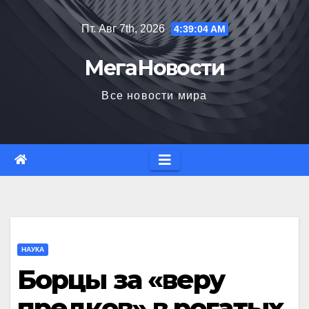
Перейти
Пт. Авг 7th, 2026
4:39:05 AM
к
содержимому
МегаНовости
Все новости мира
НАУКА
Борцы за «веру
предков» в рогатых