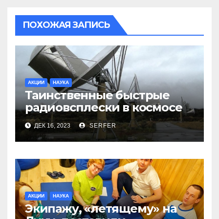
ПОХОЖАЯ ЗАПИСЬ
АКЦИИ
НАУКА
Таинственные быстрые
радиовсплески в космосе
сделались все более
ДЕК 16, 2023
SERFER
странными
АКЦИИ
НАУКА
Экипажу, «летящему» на