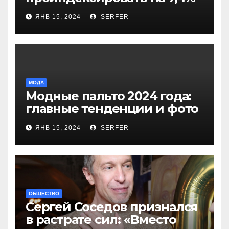
более 40 выплат и
ЯНВ 15, 2024
SERFER
компенсаций
МОДА
Модные пальто 2024 года:
главные тенденции и фото
новинок
ЯНВ 15, 2024
SERFER
ОБЩЕСТВО
Сергей Соседов признался
в растрате сил: «Вместо