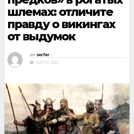
шлемах: отличите
правду о викингах
от выдумок
от
serfer
НОЯ 13, 2022