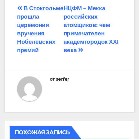
Навигация
В Стокгольме
НЦФМ – Мекка
прошла
российских
по
церемония
атомщиков: чем
записям
вручения
примечателен
Нобелевских
академгородок XXI
премий
века
от
serfer
ПОХОЖАЯ ЗАПИСЬ