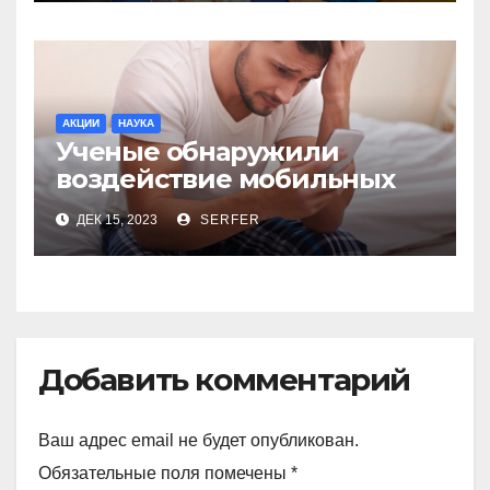
АКЦИИ
НАУКА
Ученые обнаружили
воздействие мобильных
телефонов на качество
ДЕК 15, 2023
SERFER
спермы
Добавить комментарий
Ваш адрес email не будет опубликован.
Обязательные поля помечены
*