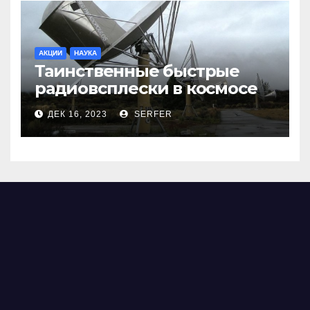
АКЦИИ
НАУКА
Таинственные быстрые
радиовсплески в космосе
сделались все более
ДЕК 16, 2023
SERFER
странными