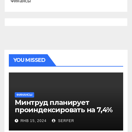
Финансы
YOU MISSED
ФИНАНСЫ
Минтруд планирует
проиндексировать на 7,4%
более 40 выплат и
ЯНВ 15, 2024
SERFER
компенсаций