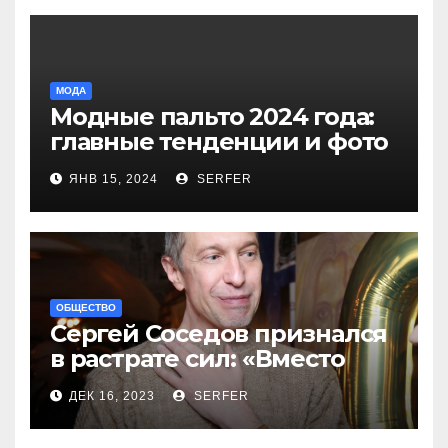
МОДА
Модные пальто 2024 года:
главные тенденции и фото
новинок
ЯНВ 15, 2024
SERFER
ОБЩЕСТВО
Сергей Соседов признался
в растрате сил: «Вместо
меня взяли Пригожина»
ДЕК 16, 2023
SERFER