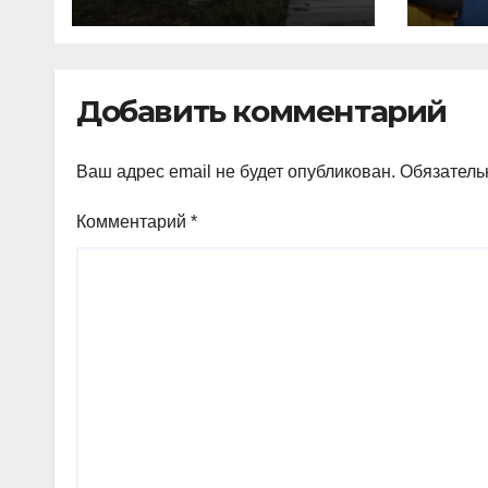
космосе
пси
сделались все
дет
более странными
Добавить комментарий
Ваш адрес email не будет опубликован.
Обязатель
Комментарий
*