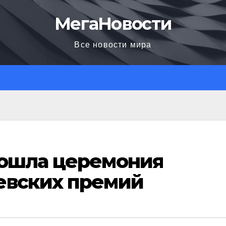
МегаНовости
Все новости мира
рошла церемония
евских премий