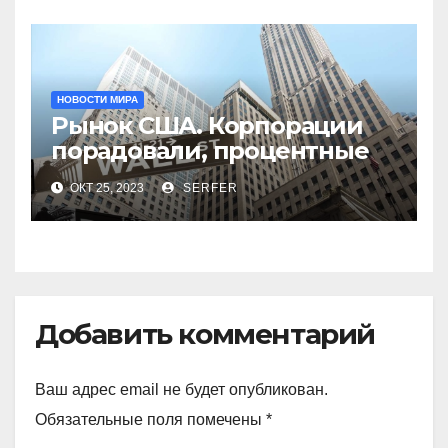
НОВОСТИ МИРА
Рынок США. Корпорации
порадовали, процентные
ставки — нет
ОКТ 25, 2023
SERFER
Добавить комментарий
Ваш адрес email не будет опубликован.
Обязательные поля помечены
*