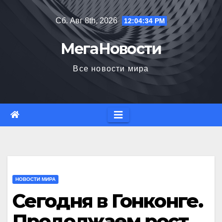
Перейти
Сб. Авг 8th, 2026
12:04:35 PM
к
содержимому
МегаНовости
Все новости мира
НОВОСТИ МИРА
Сегодня в Гонконге.
Продолжаем рост