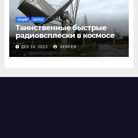
АКЦИИ
НАУКА
Таинственные быстрые
радиовсплески в космосе
сделались все более
ДЕК 16, 2023
SERFER
странными