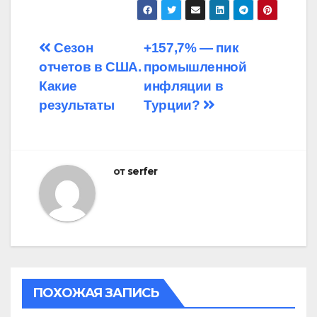
Навигация
Сезон
+157,7% — пик
отчетов в США.
промышленной
по
Какие
инфляции в
записям
результаты
Турции?
от
serfer
ПОХОЖАЯ ЗАПИСЬ