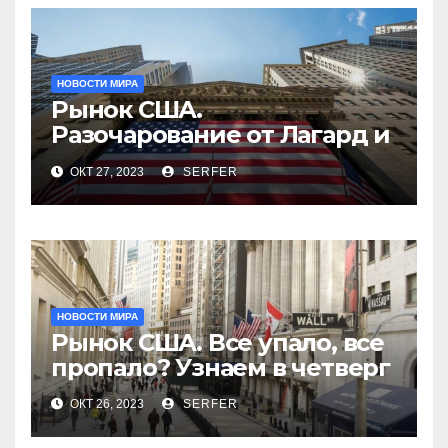
НОВОСТИ МИРА
Рынок США.
Разочарование от Лагард и
производителя кукол
ОКТ 27, 2023
SERFER
Барби
НОВОСТИ МИРА
Рынок США. Все упало, все
пропало? Узнаем в четверг
ОКТ 26, 2023
SERFER