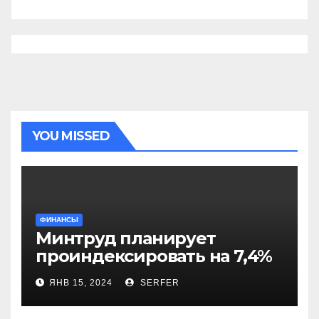
YOU MISSED
ФИНАНСЫ
Минтруд планирует
проиндексировать на 7,4%
более 40 выплат и
ЯНВ 15, 2024
SERFER
компенсаций