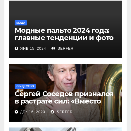
МОДА
Модные пальто 2024 года:
главные тенденции и фото
новинок
ЯНВ 15, 2024
SERFER
ОБЩЕСТВО
Сергей Соседов признался
в растрате сил: «Вместо
меня взяли Пригожина»
ДЕК 16, 2023
SERFER