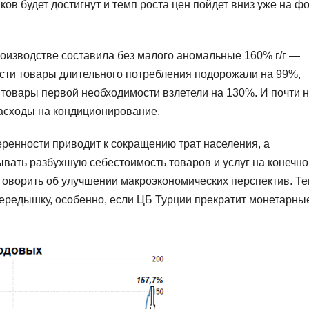
в будет достигнут и темп роста цен пойдет вниз уже на ф
оизводстве составила без малого аномальные 160% г/г —
ности товары длительного потребления подорожали на 99%,
товары первой необходимости взлетели на 130%. И почти 
расходы на кондиционирование.
еренности приводит к сокращению трат населения, а
ать разбухшую себестоимость товаров и услуг на конечно
 говорить об улучшении макроэкономических перспектив. Те
ередышку, особенно, если ЦБ Турции прекратит монетарны