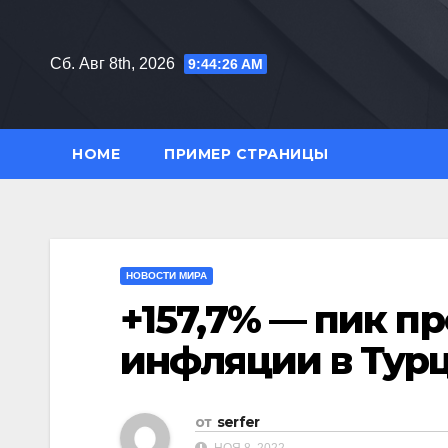
Перейти
к
Сб. Авг 8th, 2026
9:44:27 AM
содержимому
HOME
ПРИМЕР СТРАНИЦЫ
НОВОСТИ МИРА
+157,7% — пик 
инфляции в Тур
от
serfer