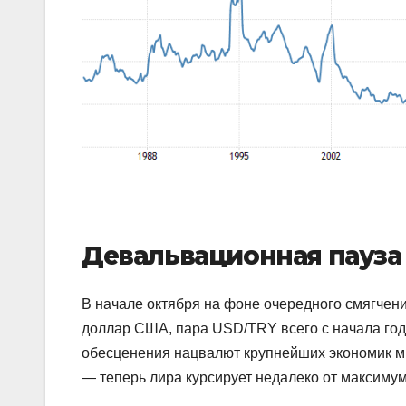
Девальвационная пауза
В начале октября на фоне очередного смягчен
доллар США, пара USD/TRY всего с начала года
обесценения нацвалют крупнейших экономик мир
— теперь лира курсирует недалеко от максимумо