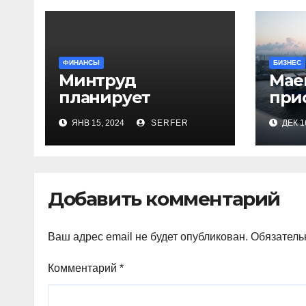
ФИНАНСЫ
БИЗНЕС
Минтруд
Mae
планирует
при
проиндексировать
пер
ЯНВ 15, 2024
SERFER
ДЕК 1
на 7,4% более 40
Кра
выплат и
посл
компенсаций
Добавить комментарий
Ваш адрес email не будет опубликован.
Обязатель
Комментарий
*