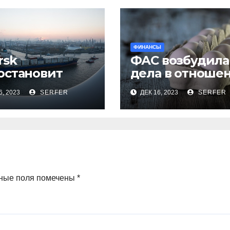
ФИНАНСЫ
rsk
ФАС возбудила
остановит
дела в отноше
евозки по
ряда
6, 2023
SERFER
ДЕК 16, 2023
SERFER
сному морю
региональных
е атак хуситов
производител
куриных яиц
ные поля помечены
*