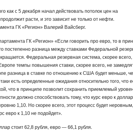
ого как с 5 декабря начал действовать потолок цен на
продолжит расти, и это зависит не только от нефти.
амента ГК «Регион» Валерий Вайсберг.
артамента ГК «Регион» «Если говорить про евро, то в при
 что постепенно разница между ставками Федеральной резе
кращается. Федеральная резервная система, скорее всего,
Европе темпы повышения ставки, скорее всего, не замедля
ропе разница в ставке по отношению к США будет меньше, ч
е-таки есть определенные ожидания относительно того, что е
окой, что в принципе позволит сохранить приемлемый урове
упности должно способствовать тому, что курс евро к долла
уровню 1,10. Но скорее всего, этот процесс будет неровным,
рс евро к 1,10 не подойдет».
ар стоит 62,8 рубля, евро — 66,1 рубля.