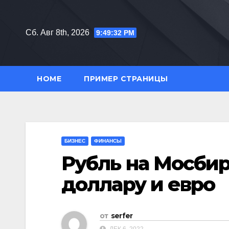
Перейти
к
Сб. Авг 8th, 2026
9:49:33 PM
содержимому
HOME
ПРИМЕР СТРАНИЦЫ
БИЗНЕС
ФИНАНСЫ
Рубль на Мосбир
доллару и евро
от
serfer