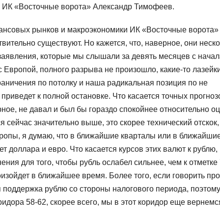
 ИК «Восточные ворота» Александр Тимофеев.
ансовых рынков и макроэкономики ИК «Восточные ворота»
твительно существуют. Но кажется, что, наверное, они неск
заявления, которые мы слышали за девять месяцев с начал
с Европой, полного разрыва не произошло, какие-то лазейк
граничения по потолку и наша радикальная позиция по не
е приведет к полной остановке. Что касается точных прогноз
рное, не давал и был бы гораздо спокойнее относительно оц
я сейчас значительно выше, это скорее технический отскок, 
ропы, я думаю, что в ближайшие кварталы или в ближайши
 доллара и евро. Что касается курсов этих валют к рублю,
ия для того, чтобы рубль ослабел сильнее, чем к отметке 
роизойдет в ближайшее время. Более того, если говорить про
ая поддержка рублю со стороны налогового периода, поэтому
ридора 58-62, скорее всего, мы в этот коридор еще вернемс