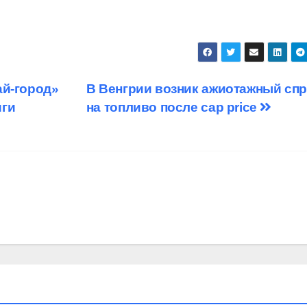
ай-город»
В Венгрии возник ажиотажный сп
иги
на топливо после cap price