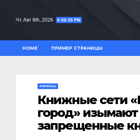
Перейти
к
Чт. Авг 6th, 2026
6:50:36 PM
содержимому
HOME
ПРИМЕР СТРАНИЦЫ
ФИНАНСЫ
Книжные сети «
город» изымают
запрещенные к