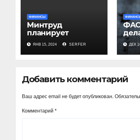
ФИНАНСЫ
ФИНАНС
Минтруд
ФАС
планирует
дел
проиндексировать
ряд
ЯНВ 15, 2024
SERFER
ДЕК 1
на 7,4% более 40
рег
выплат и
про
компенсаций
кур
Добавить комментарий
Ваш адрес email не будет опубликован.
Обязатель
Комментарий
*