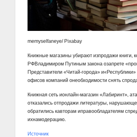
memyselfaneye/ Pixabay
Книжные магазины убирают изпродажи книги, к
РФВладимиром Путиным закона озапрете «про
Представители «Читай-города» и«Республики»
офисов компаний онеобходимости снять спрода
Книжная сеть ионлайн-магазин «Лабиринт», ат
отказались отпродажи литературы, нарушающей
обратились кавторам иправообладателям спре
ихнамодерацию.
Источник