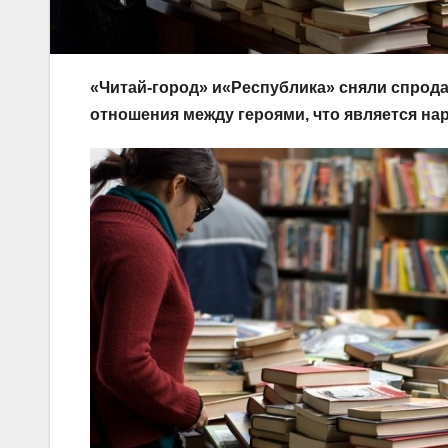
«Читай-город»
и«Республика» сняли спрод
отношения
между героями, что является на