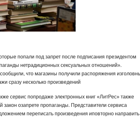
оторые попали под запрет после подписания президентом
паганды нетрадиционных сексуальных отношений».
 сообщили, что магазины получили распоряжения изголовн
жи сразу несколько произведений
акже сервис попродаже электронных книг «ЛитРес» также
 закон озапрете пропаганды. Представители сервиса
дложением переписать произведения иповторно направить