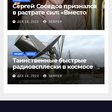
Сергей Соседов признался
в растрате сил: «Вместо
меня взяли Пригожина»
ДЕК 16, 2023
SERFER
АКЦИИ
НАУКА
Таинственные быстрые
радиовсплески в космосе
сделались все более
ДЕК 16, 2023
SERFER
странными