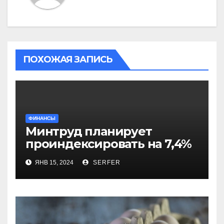
ПОХОЖАЯ ЗАПИСЬ
ФИНАНСЫ
Минтруд планирует
проиндексировать на 7,4%
более 40 выплат и
ЯНВ 15, 2024
SERFER
компенсаций