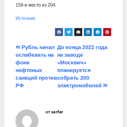
158-е место из 204.
Источник
Навигация
Рубль начал
До конца 2022 года
ослабевать на
на заводе
по
фоне
«Москвич»
записям
нефтяных
планируется
санкций против
собрать 200
РФ
электромобилей
от
serfer