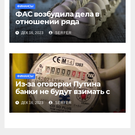
ФИНАНСЫ
ФАС возбудила дела в
отношении ряда
региональных
ДЕК 16, 2023
SERFER
производителей куриных
яиц
ФИНАНСЫ
Из-за оговорки Путина
банки не будут взимать с
пенсионеров
ДЕК 16, 2023
SERFER
комиссионные за ЖКХ