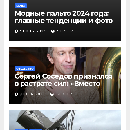
МОДА
Модные пальто 2024 года:
главные тенденции и фото
новинок
ЯНВ 15, 2024
SERFER
ОБЩЕСТВО
Сергей Соседов признался
в растрате сил: «Вместо
меня взяли Пригожина»
ДЕК 16, 2023
SERFER