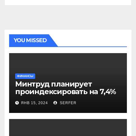
YOU MISSED
ФИНАНСЫ
Минтруд планирует
проиндексировать на 7,4%
более 40 выплат и
ЯНВ 15, 2024
SERFER
компенсаций