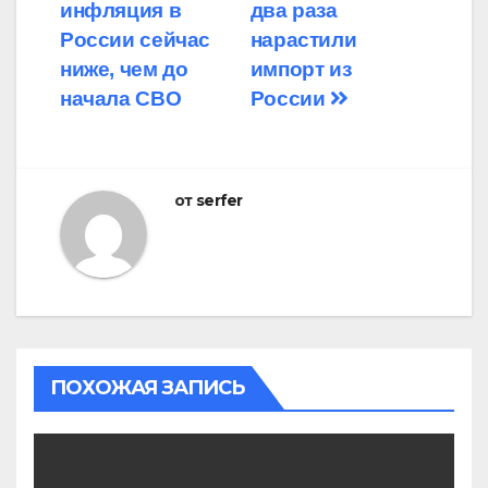
инфляция в
два раза
по
России сейчас
нарастили
записям
ниже, чем до
импорт из
начала СВО
России
от
serfer
ПОХОЖАЯ ЗАПИСЬ