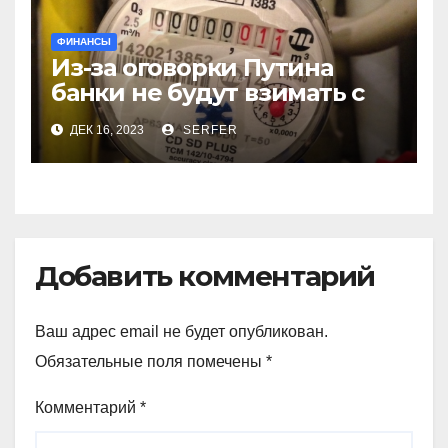
ФИНАНСЫ
Из-за оговорки Путина
банки не будут взимать с
пенсионеров
ДЕК 16, 2023
SERFER
комиссионные за ЖКХ
Добавить комментарий
Ваш адрес email не будет опубликован.
Обязательные поля помечены
*
Комментарий
*