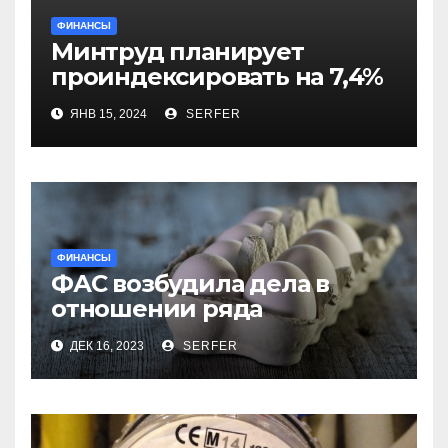
ФИНАНСЫ
Минтруд планирует
проиндексировать на 7,4%
более 40 выплат и
ЯНВ 15, 2024
SERFER
компенсаций
ФИНАНСЫ
ФАС возбудила дела в
отношении ряда
региональных
ДЕК 16, 2023
SERFER
производителей куриных
яиц