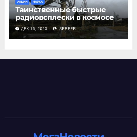
АКЦИИ
НАУКА
Таинственные быстрые
радиовсплески в космосе
сделались все более
ДЕК 16, 2023
SERFER
странными
МегаНовости