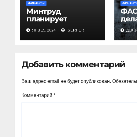
ФИНАНСЫ
ФИНАНС
Минтруд
ФАС
планирует
дел
проиндексировать
ряд
ЯНВ 15, 2024
SERFER
ДЕК 1
на 7,4% более 40
рег
выплат и
про
компенсаций
кур
Добавить комментарий
Ваш адрес email не будет опубликован.
Обязатель
Комментарий
*