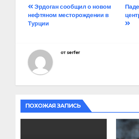
Навигация
Эрдоган сообщил о новом
Паде
нефтяном месторождении в
цент
по
Турции
записям
от
serfer
ПОХОЖАЯ ЗАПИСЬ