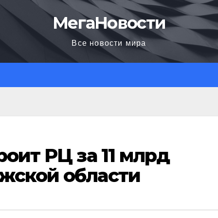
МегаНовости
Все новости мира
роит РЦ за 11 млрд
ежской области