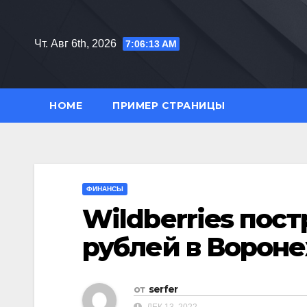
Перейти
к
Чт. Авг 6th, 2026
7:06:14 AM
содержимому
HOME
ПРИМЕР СТРАНИЦЫ
ФИНАНСЫ
Wildberries пост
рублей в Ворон
от
serfer