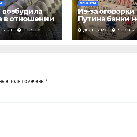
Ы
ФИНАНСЫ
 возбудила
Из-за оговорки
а в отношении
Путина банки н
а
будут взимать 
6, 2023
SERFER
ДЕК 16, 2023
SERFER
иональных
пенсионеров
изводителей
комиссионные 
иных яиц
ЖКХ
ные поля помечены
*