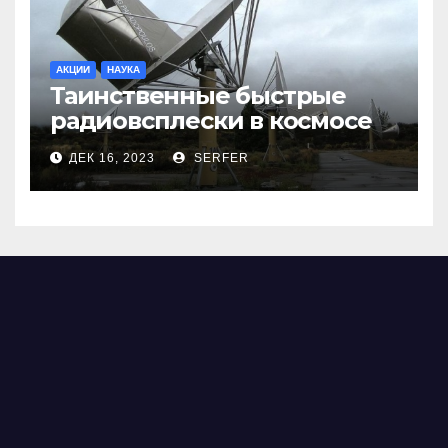
АКЦИИ
НАУКА
Таинственные быстрые
радиовсплески в космосе
сделались все более
ДЕК 16, 2023
SERFER
странными