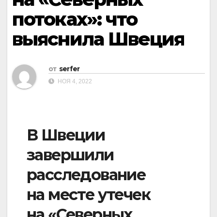
потоках»: что
выяснила Швеция
от
serfer
НОЯ 4, 2022
В Швеции
завершили
расследование
на месте утечек
на «Северных