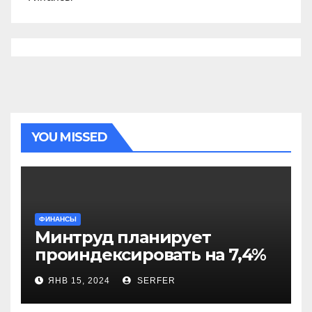
YOU MISSED
ФИНАНСЫ
Минтруд планирует
проиндексировать на 7,4%
более 40 выплат и
ЯНВ 15, 2024
SERFER
компенсаций