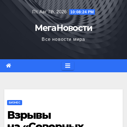
Перейти
Пт. Авг 7th, 2026
10:08:25 PM
к
содержимому
МегаНовости
Все новости мира
БИЗНЕС
Взрывы
на «Северных