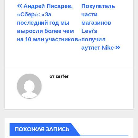
Навигация
Андрей Писарев,
Покупатель
«Сбер»: «За
части
по
последний год мы
магазинов
записям
выросли более чем
Levi’s
на 10 млн участников»
получил
аутлет Nike
от
serfer
ПОХОЖАЯ ЗАПИСЬ