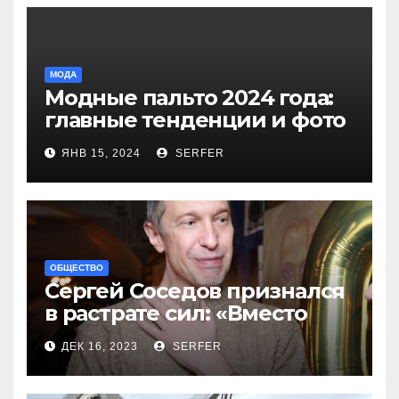
МОДА
Модные пальто 2024 года:
главные тенденции и фото
новинок
ЯНВ 15, 2024
SERFER
ОБЩЕСТВО
Сергей Соседов признался
в растрате сил: «Вместо
меня взяли Пригожина»
ДЕК 16, 2023
SERFER