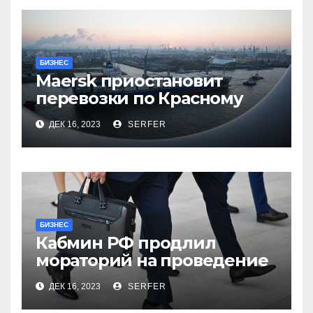
БИЗНЕС
Maersk приостановит
перевозки по Красному
морю после атак хуситов
ДЕК 16, 2023
SERFER
БИЗНЕС
Кабмин РФ продлил
мораторий на проведение
проверок бизнеса на 2024
ДЕК 16, 2023
SERFER
год