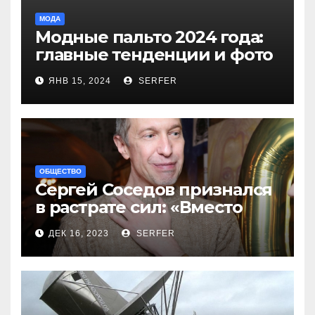
МОДА
Модные пальто 2024 года:
главные тенденции и фото
новинок
ЯНВ 15, 2024
SERFER
ОБЩЕСТВО
Сергей Соседов признался
в растрате сил: «Вместо
меня взяли Пригожина»
ДЕК 16, 2023
SERFER