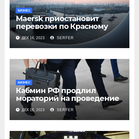
БИЗНЕС
Maersk приостановит
перевозки по Красному
морю после атак хуситов
ДЕК 16, 2023
SERFER
БИЗНЕС
Кабмин РФ продлил
мораторий на проведение
проверок бизнеса на 2024
ДЕК 16, 2023
SERFER
год