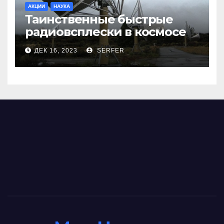
АКЦИИ
НАУКА
Таинственные быстрые
радиовсплески в космосе
сделались все более
ДЕК 16, 2023
SERFER
странными