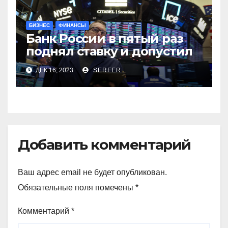
БИЗНЕС
ФИНАНСЫ
Банк России в пятый раз
поднял ставку и допустил
продажу валюты. Обзор
ДЕК 16, 2023
SERFER
финансового рынка от 15
декабря
Добавить комментарий
Ваш адрес email не будет опубликован.
Обязательные поля помечены
*
Комментарий
*