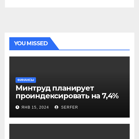
YOU MISSED
ФИНАНСЫ
Минтруд планирует
проиндексировать на 7,4%
более 40 выплат и
ЯНВ 15, 2024
SERFER
компенсаций