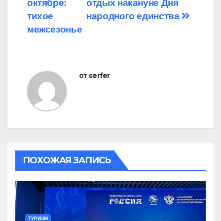
октябре:
отдых накануне Дня
записям
тихое
народного единства
межсезонье
от
serfer
ПОХОЖАЯ ЗАПИСЬ
ТУРИЗМ