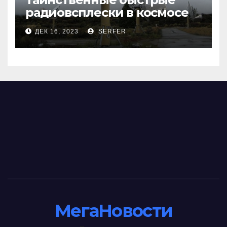
радиовсплески в космосе
сделались все более
ДЕК 16, 2023
SERFER
странными
МегаНовости