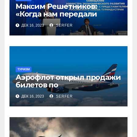
Максим Решетников:
«Когда нам передали
туризм, для нас это был
ДЕК 16, 2023
SERFER
сюрприз, но он оказался
приятным»
ТУРИЗМ
Аэрофлот открыл продажи
билетов по
субсидированным
ДЕК 16, 2023
SERFER
тарифам