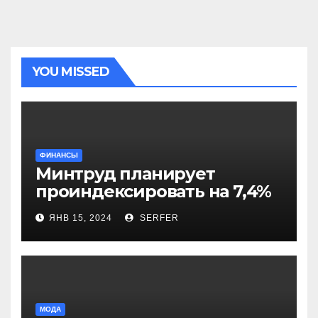
YOU MISSED
ФИНАНСЫ
Минтруд планирует
проиндексировать на 7,4%
более 40 выплат и
ЯНВ 15, 2024
SERFER
компенсаций
МОДА