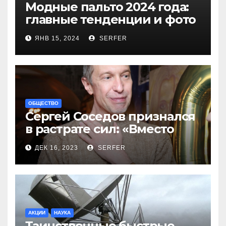
Модные пальто 2024 года:
главные тенденции и фото
новинок
ЯНВ 15, 2024
SERFER
ОБЩЕСТВО
Сергей Соседов признался
в растрате сил: «Вместо
меня взяли Пригожина»
ДЕК 16, 2023
SERFER
АКЦИИ
НАУКА
Таинственные быстрые