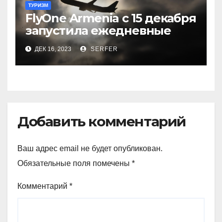
ТУРИЗМ
FlyOne Armenia с 15 декабря
запустила ежедневные
рейсы в Шереметьево
ДЕК 16, 2023
SERFER
Добавить комментарий
Ваш адрес email не будет опубликован.
Обязательные поля помечены
*
Комментарий
*