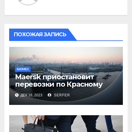
ПОХОЖАЯ ЗАПИСЬ
БИЗНЕС
Maersk приостановит
перевозки по Красному
морю после атак хуситов
ДЕК 16, 2023
SERFER