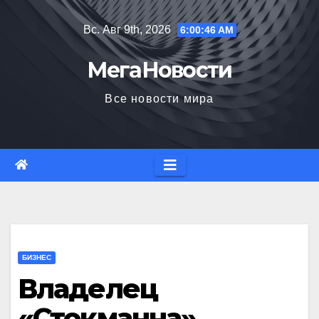
Перейти
Вс. Авг 9th, 2026
6:00:47 AM
к
содержимому
МегаНовости
Все новости мира
БИЗНЕС
Владелец
«Стокманна»