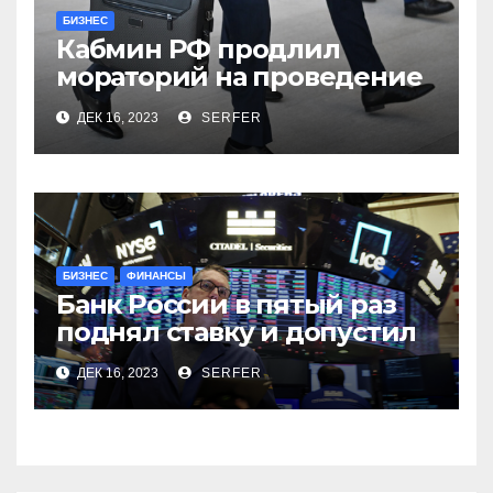
БИЗНЕС
Кабмин РФ продлил
мораторий на проведение
проверок бизнеса на 2024
ДЕК 16, 2023
SERFER
год
БИЗНЕС
ФИНАНСЫ
Банк России в пятый раз
поднял ставку и допустил
продажу валюты. Обзор
ДЕК 16, 2023
SERFER
финансового рынка от 15
декабря