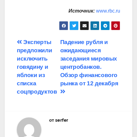
Источник:
www.rbc.ru
Навигация
Эксперты
Падение рубля и
предложили
ожидающиеся
по
исключить
заседания мировых
записям
говядину и
центробанков.
яблоки из
Обзор финансового
списка
рынка от 12 декабря
соцпродуктов
от
serfer