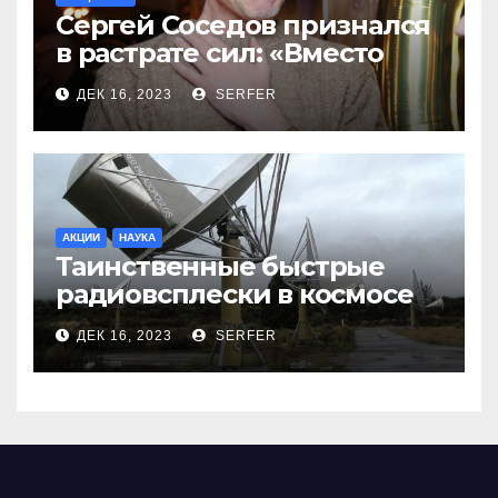
Сергей Соседов признался
в растрате сил: «Вместо
меня взяли Пригожина»
ДЕК 16, 2023
SERFER
АКЦИИ
НАУКА
Таинственные быстрые
радиовсплески в космосе
сделались все более
ДЕК 16, 2023
SERFER
странными