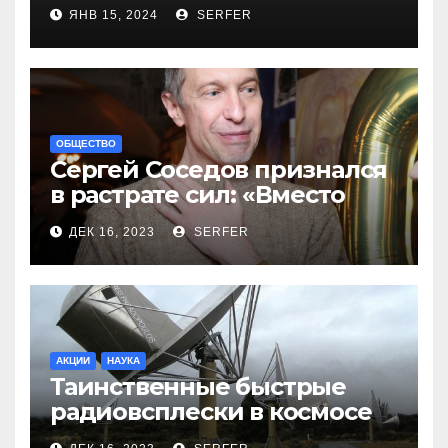
новинок
ЯНВ 15, 2024
SERFER
ОБЩЕСТВО
Сергей Соседов признался
в растрате сил: «Вместо
меня взяли Пригожина»
ДЕК 16, 2023
SERFER
АКЦИИ
НАУКА
Таинственные быстрые
радиовсплески в космосе
сделались все более