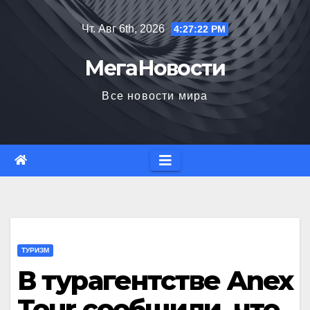
Перейти
Чт. Авг 6th, 2026
4:27:23 PM
к
содержимому
МегаНовости
Все новости мира
ТУРИЗМ
В турагентстве Anex
Tour сообщили, что