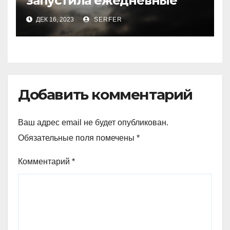
запустила ежедневные
рейсы в Шереметьево
ДЕК 16, 2023
SERFER
Добавить комментарий
Ваш адрес email не будет опубликован.
Обязательные поля помечены
*
Комментарий
*