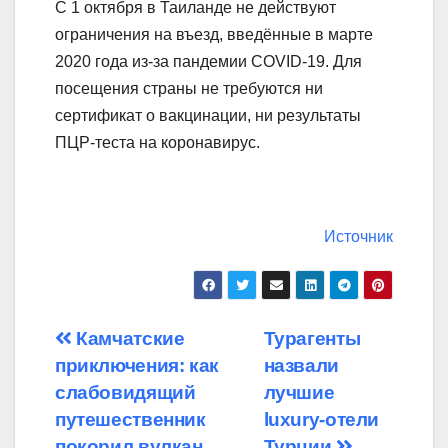
С 1 октября в Таиланде не действуют
ограничения на въезд, введённые в марте
2020 года из-за пандемии COVID-19. Для
посещения страны не требуются ни
сертификат о вакцинации, ни результаты
ПЦР-теста на коронавирус.
Источник
Навигация
Камчатские
Турагенты
приключения: как
назвали
по
слабовидящий
лучшие
записям
путешественник
luxury-отели
покорил вулкан
Турции