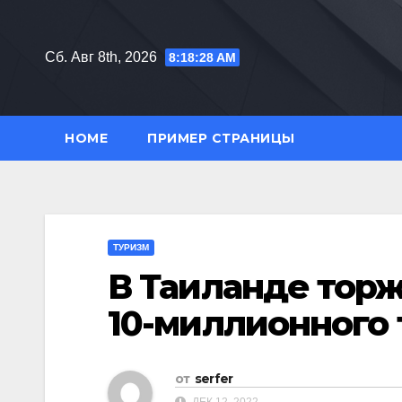
Перейти
к
Сб. Авг 8th, 2026
8:18:29 AM
содержимому
HOME
ПРИМЕР СТРАНИЦЫ
ТУРИЗМ
В Таиланде тор
10-миллионного 
от
serfer