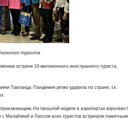
лионного туриста
монию встречи 10-миллионного иностранного туриста,
мики Таиланда. Пандемия резко ударила по стране, т.к.
ых.
 приезжающим. На прошлой неделе в аэропортах королевст
е с Малайзией и Лаосом всех туристов встречали памятным