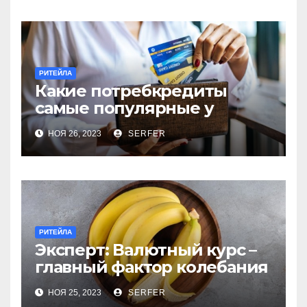
РИТЕЙЛА
Какие потребкредиты
самые популярные у
россиян?
НОЯ 26, 2023
SERFER
РИТЕЙЛА
Эксперт: Валютный курс –
главный фактор колебания
цен на бананы в РФ
НОЯ 25, 2023
SERFER