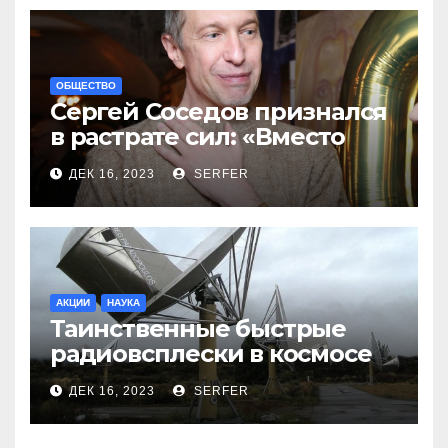
ОБЩЕСТВО
Сергей Соседов признался
в растрате сил: «Вместо
меня взяли Пригожина»
ДЕК 16, 2023
SERFER
АКЦИИ
НАУКА
Таинственные быстрые
радиовсплески в космосе
сделались все более
ДЕК 16, 2023
SERFER
странными