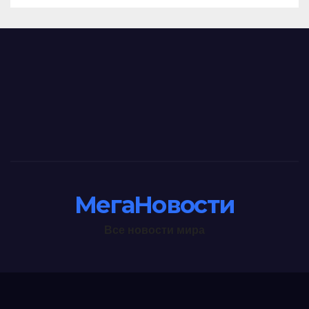
МегаНовости
Все новости мира