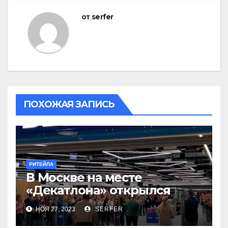
от
serfer
ПОХОЖАЯ ЗАПИСЬ
РИТЕЙЛА
В Москве на месте
«Декатлона» открылся
первый Desport
НОЯ 27, 2023
SERFER