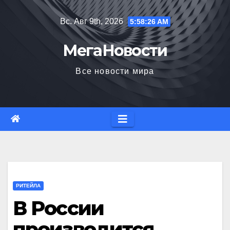
Перейти
Вс. Авг 9th, 2026
5:58:27 AM
к
содержимому
МегаНовости
Все новости мира
РИТЕЙЛА
В России
производится