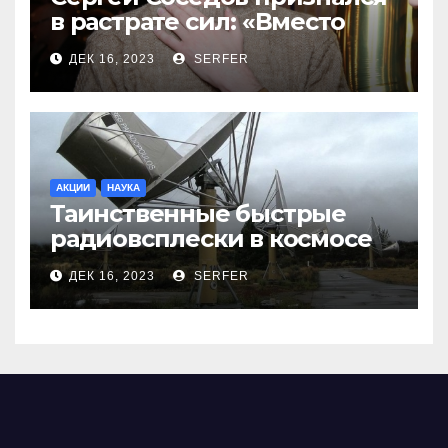
в растрате сил: «Вместо
меня взяли Пригожина»
ДЕК 16, 2023
SERFER
АКЦИИ
НАУКА
Таинственные быстрые
радиовсплески в космосе
сделались все более
ДЕК 16, 2023
SERFER
странными