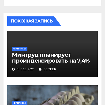
ПОХОЖАЯ ЗАПИСЬ
ФИНАНСЫ
Минтруд планирует
проиндексировать на 7,4%
более 40 выплат и
ЯНВ 15, 2024
SERFER
компенсаций
ФИНАНСЫ