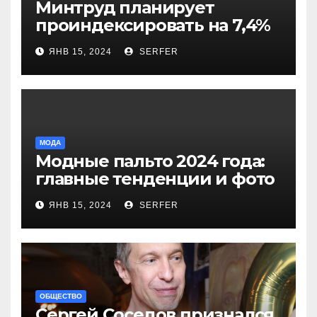
Минтруд планирует
проиндексировать на 7,4%
более 40 выплат и
ЯНВ 15, 2024
SERFER
компенсаций
МОДА
Модные пальто 2024 года:
главные тенденции и фото
новинок
ЯНВ 15, 2024
SERFER
ОБЩЕСТВО
Сергей Соседов признался