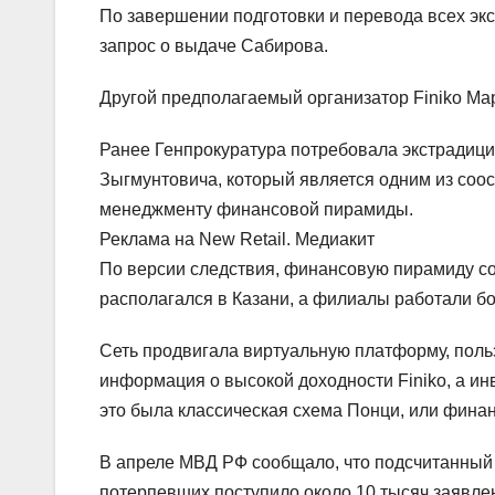
По завершении подготовки и перевода всех э
запрос о выдаче Сабирова.
Другой предполагаемый организатор Finiko Ма
Ранее Генпрокуратура потребовала экстрадици
Зыгмунтовича, который является одним из соос
менеджменту финансовой пирамиды.
Реклама на New Retail. Медиакит
По версии следствия, финансовую пирамиду со
располагался в Казани, а филиалы работали бо
Сеть продвигала виртуальную платформу, поль
информация о высокой доходности Finiko, а ин
это была классическая схема Понци, или фина
В апреле МВД РФ сообщало, что подсчитанный 
потерпевших поступило около 10 тысяч заявле