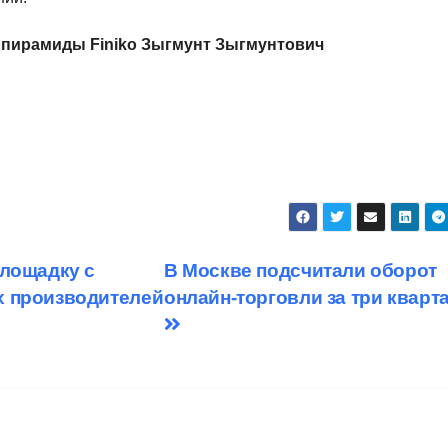
 пирамиды Finiko Зыгмунт Зыгмунтович
площадку с
В Москве подсчитали оборот
х производителей
онлайн-торговли за три кварт