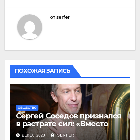
от
serfer
ПОХОЖАЯ ЗАПИСЬ
ОБЩЕСТВО
Сергей Соседов признался
в растрате сил: «Вместо
меня взяли Пригожина»
ДЕК 16, 2023
SERFER