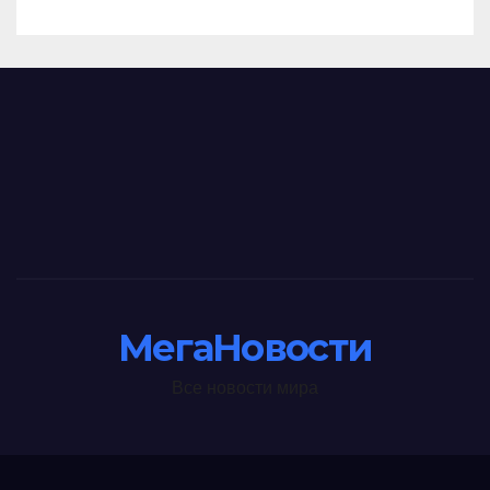
МегаНовости
Все новости мира