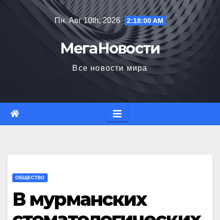
Перейти
Пн. Авг 10th, 2026
2:18:01 AM
к
содержимому
МегаНовости
Все новости мира
ОБЩЕСТВО
В мурманских
стоматологических