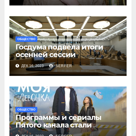
ОБЩЕСТВО
Госдума подвела итоги
осенней сессии
на заключительном в 2023
ДЕК 16, 2023
SERFER
году заседании
ОБЩЕСТВО
Программы и сериалы
Пятого канала стали
рекордсменами в