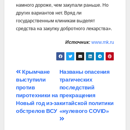
намного дороже, чем закупали раньше. Но
других вариантов нет. Вряд ли
государственным клиникам выделят
средства на закупку добротного лекарства».
Источник:
www.mk.ru
Навигация
Крымчане
Названы опасения
выступили
трагических
по
против
последствий
записям
пиротехники на
прекращения
Новый год из-за
китайской политики
обстрелов ВСУ
«нулевого COVID»