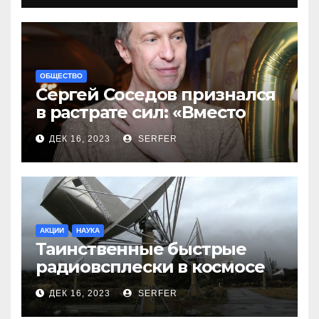
ОБЩЕСТВО
Сергей Соседов признался
в растрате сил: «Вместо
меня взяли Пригожина»
ДЕК 16, 2023
SERFER
АКЦИИ
НАУКА
Таинственные быстрые
радиовсплески в космосе
сделались все более
ДЕК 16, 2023
SERFER
странными