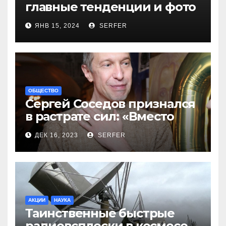
главные тенденции и фото
новинок
ЯНВ 15, 2024
SERFER
ОБЩЕСТВО
Сергей Соседов признался
в растрате сил: «Вместо
меня взяли Пригожина»
ДЕК 16, 2023
SERFER
АКЦИИ
НАУКА
Таинственные быстрые
радиовсплески в космосе