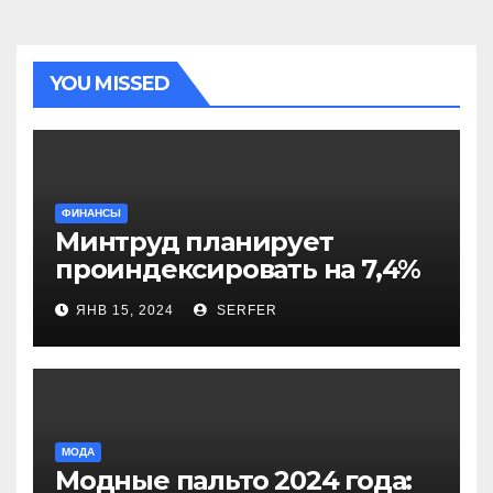
YOU MISSED
ФИНАНСЫ
Минтруд планирует
проиндексировать на 7,4%
более 40 выплат и
ЯНВ 15, 2024
SERFER
компенсаций
МОДА
Модные пальто 2024 года: