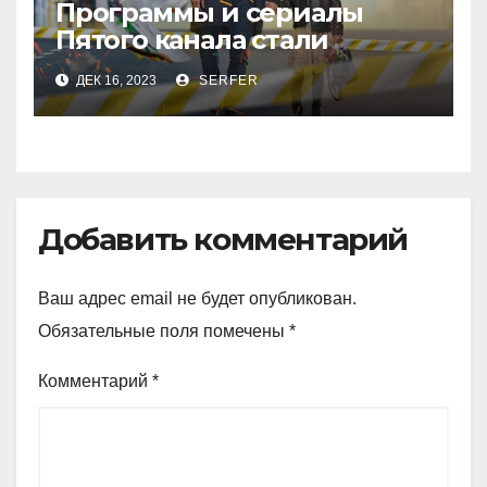
Программы и сериалы
Пятого канала стали
рекордсменами в
ДЕК 16, 2023
SERFER
уходящем году
Добавить комментарий
Ваш адрес email не будет опубликован.
Обязательные поля помечены
*
Комментарий
*