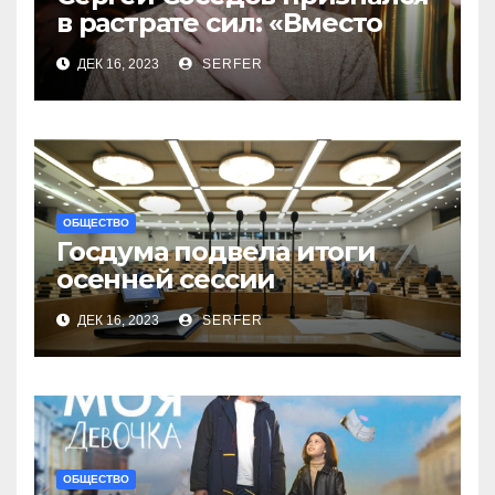
в растрате сил: «Вместо
меня взяли Пригожина»
ДЕК 16, 2023
SERFER
ОБЩЕСТВО
Госдума подвела итоги
осенней сессии
на заключительном в 2023
ДЕК 16, 2023
SERFER
году заседании
ОБЩЕСТВО