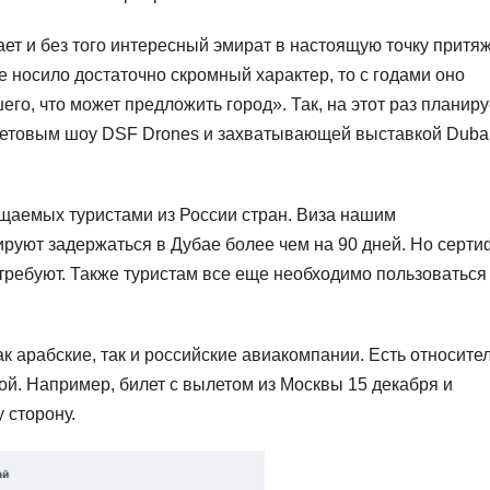
ет и без того интересный эмират в настоящую точку притя
е носило достаточно скромный характер, то с годами оно
го, что может предложить город». Так, на этот раз планиру
етовым шоу DSF Drones и захватывающей выставкой Duba
щаемых туристами из России стран. Виза нашим
ируют задержаться в Дубае более чем на 90 дней. Но серти
требуют. Также туристам все еще необходимо пользоваться
 арабские, так и российские авиакомпании. Есть относите
й. Например, билет с вылетом из Москвы 15 декабря и
у сторону.