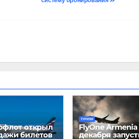
систему бронирования
ТУРИЗМ
офлот открыл
FlyOne Armenia 
дажи билетов
декабря запуст