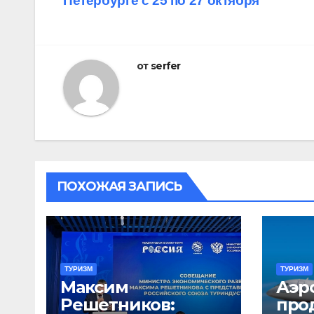
Петербурге с 25 по 27 октября
по
записям
от
serfer
ПОХОЖАЯ ЗАПИСЬ
ТУРИЗМ
ТУРИЗМ
Максим
Аэр
Решетников:
про