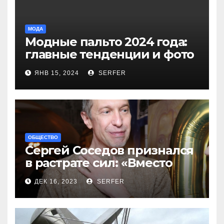
МОДА
Модные пальто 2024 года:
главные тенденции и фото
новинок
ЯНВ 15, 2024
SERFER
ОБЩЕСТВО
Сергей Соседов признался
в растрате сил: «Вместо
меня взяли Пригожина»
ДЕК 16, 2023
SERFER