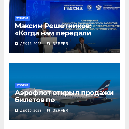
ТУРИЗМ
Максим Решетников:
«Когда нам передали
туризм, для нас это был
ДЕК 16, 2023
SERFER
сюрприз, но он оказался
приятным»
ТУРИЗМ
Аэрофлот открыл продажи
билетов по
субсидированным
ДЕК 16, 2023
SERFER
тарифам