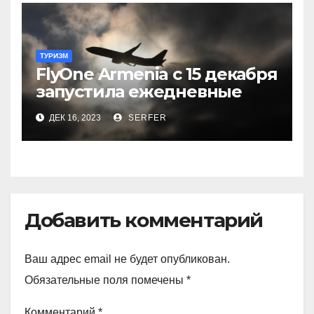
ТУРИЗМ
FlyOne Armenia с 15 декабря
запустила ежедневные
рейсы в Шереметьево
ДЕК 16, 2023
SERFER
Добавить комментарий
Ваш адрес email не будет опубликован.
Обязательные поля помечены
*
Комментарий
*