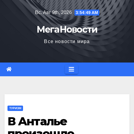
Перейти
Вс. Авг 9th, 2026
3:54:50 AM
к
содержимому
МегаНовости
Все новости мира
ТУРИЗМ
В Анталье
произошло