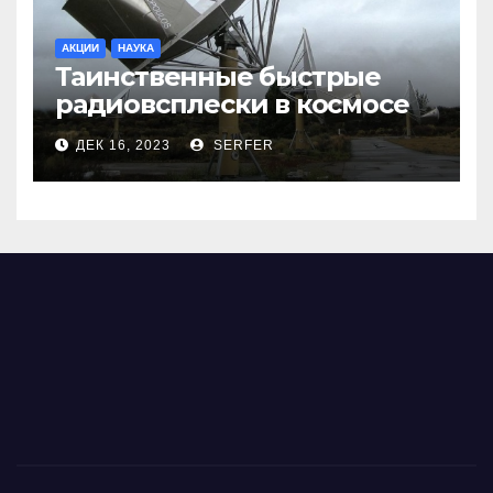
АКЦИИ
НАУКА
Таинственные быстрые
радиовсплески в космосе
сделались все более
ДЕК 16, 2023
SERFER
странными