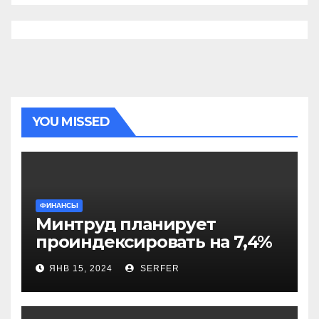
YOU MISSED
ФИНАНСЫ
Минтруд планирует
проиндексировать на 7,4%
более 40 выплат и
ЯНВ 15, 2024
SERFER
компенсаций