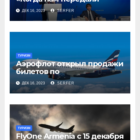
туризм, для нас это был
ДЕК 16, 2023
SERFER
сюрприз, но он оказался
приятным»
ТУРИЗМ
Аэрофлот открыл продажи
билетов по
субсидированным
ДЕК 16, 2023
SERFER
тарифам
ТУРИЗМ
FlyOne Armenia с 15 декабря