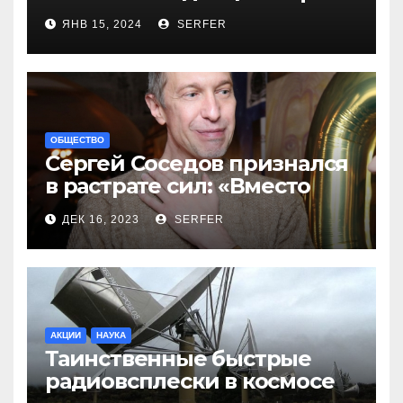
новинок
ЯНВ 15, 2024
SERFER
ОБЩЕСТВО
Сергей Соседов признался
в растрате сил: «Вместо
меня взяли Пригожина»
ДЕК 16, 2023
SERFER
АКЦИИ
НАУКА
Таинственные быстрые
радиовсплески в космосе