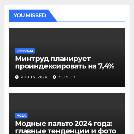
YOU MISSED
ФИНАНСЫ
Минтруд планирует
проиндексировать на 7,4%
более 40 выплат и
ЯНВ 15, 2024
SERFER
компенсаций
МОДА
Модные пальто 2024 года:
главные тенденции и фото