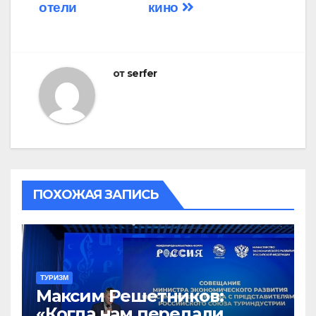
отели
кино
от
serfer
ПОХОЖАЯ ЗАПИСЬ
ТУРИЗМ
Максим Решетников:
«Когда нам передали