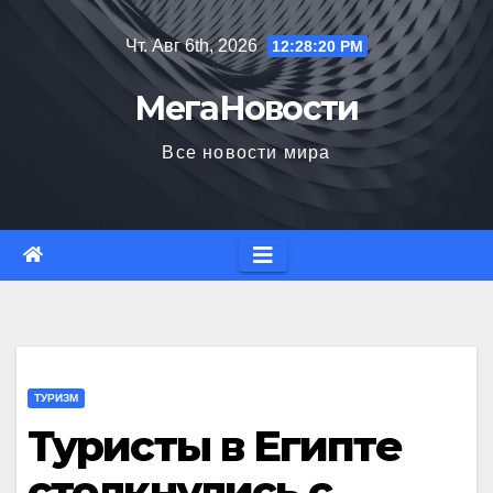
Перейти
Чт. Авг 6th, 2026
12:28:21 PM
к
содержимому
МегаНовости
Все новости мира
ТУРИЗМ
Туристы в Египте
столкнулись с