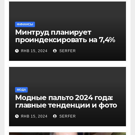
ФИНАНСЫ
Минтруд планирует
проиндексировать на 7,4%
более 40 выплат и
ЯНВ 15, 2024
SERFER
компенсаций
МОДА
Модные пальто 2024 года:
главные тенденции и фото
новинок
ЯНВ 15, 2024
SERFER