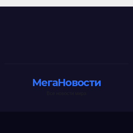
МегаНовости
Все новости мира