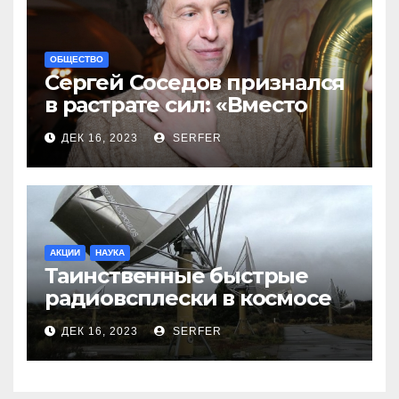
ОБЩЕСТВО
Сергей Соседов признался
в растрате сил: «Вместо
меня взяли Пригожина»
ДЕК 16, 2023
SERFER
АКЦИИ
НАУКА
Таинственные быстрые
радиовсплески в космосе
сделались все более
ДЕК 16, 2023
SERFER
странными