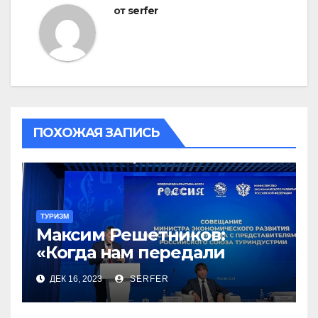
от
serfer
ПОХОЖАЯ ЗАПИСЬ
ТУРИЗМ
Максим Решетников:
«Когда нам передали
туризм, для нас это был
ДЕК 16, 2023
SERFER
сюрприз, но он оказался
приятным»