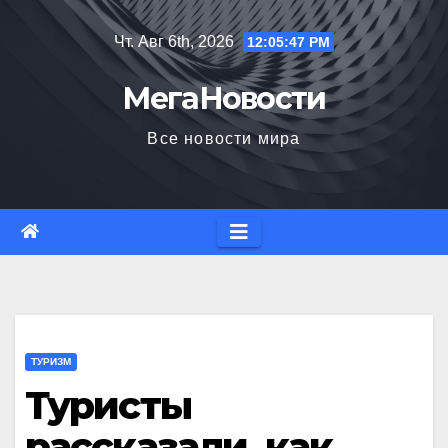
Перейти
Чт. Авг 6th, 2026
12:05:48 PM
к
содержимому
МегаНовости
Все новости мира
ТУРИЗМ
Туристы
рассказали, как