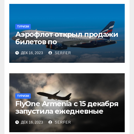
ТУРИЗМ
Аэрофлот открыл продажи
билетов по
субсидированным
ДЕК 16, 2023
SERFER
тарифам
ТУРИЗМ
FlyOne Armenia с 15 декабря
запустила ежедневные
рейсы в Шереметьево
ДЕК 16, 2023
SERFER