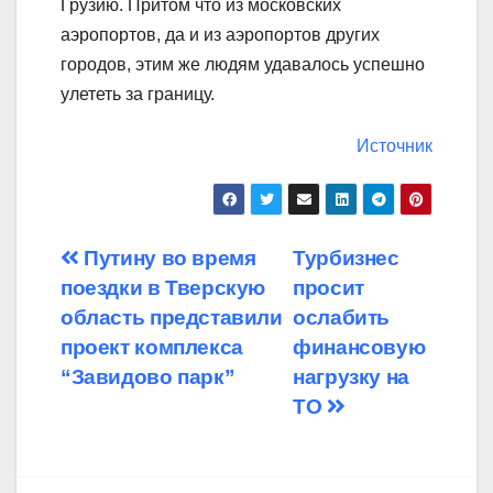
Грузию. Притом что из московских
аэропортов, да и из аэропортов других
городов, этим же людям удавалось успешно
улететь за границу.
Источник
Навигация
Путину во время
Турбизнес
поездки в Тверскую
просит
по
область представили
ослабить
записям
проект комплекса
финансовую
“Завидово парк”
нагрузку на
ТО