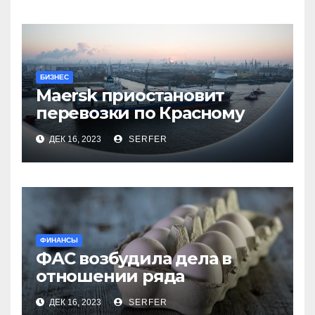
БИЗНЕС
Maersk приостановит
перевозки по Красному
морю после атак хуситов
ДЕК 16, 2023
SERFER
ФИНАНСЫ
ФАС возбудила дела в
отношении ряда
региональных
ДЕК 16, 2023
SERFER
производителей куриных