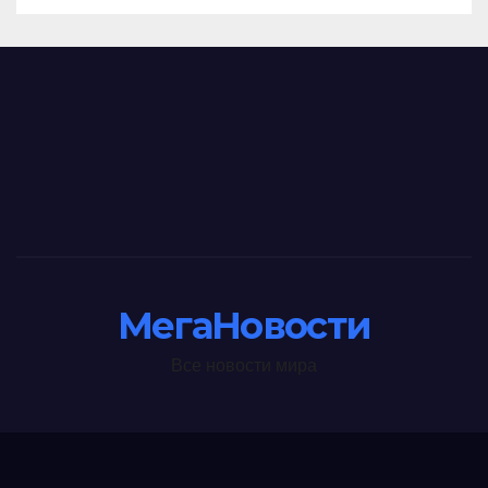
МегаНовости
Все новости мира