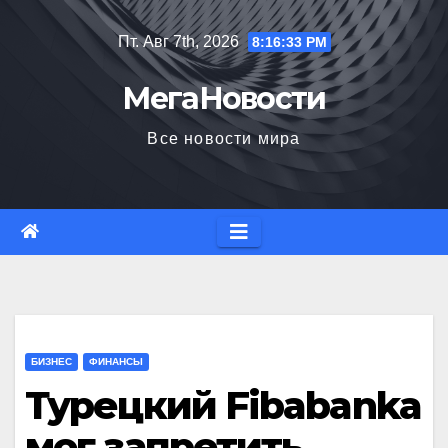
Перейти
Пт. Авг 7th, 2026
8:16:34 PM
к
содержимому
МегаНовости
Все новости мира
БИЗНЕС
ФИНАНСЫ
Турецкий Fibabanka
мог запретить