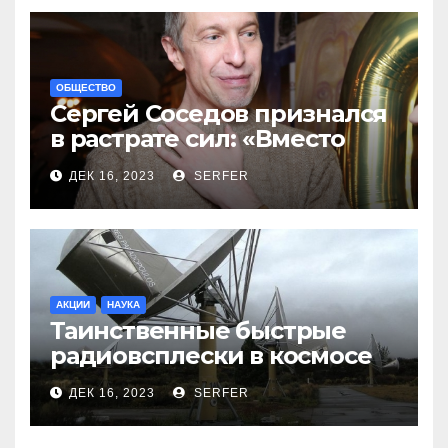
ОБЩЕСТВО
Сергей Соседов признался
в растрате сил: «Вместо
меня взяли Пригожина»
ДЕК 16, 2023
SERFER
АКЦИИ
НАУКА
Таинственные быстрые
радиовсплески в космосе
сделались все более
ДЕК 16, 2023
SERFER
странными