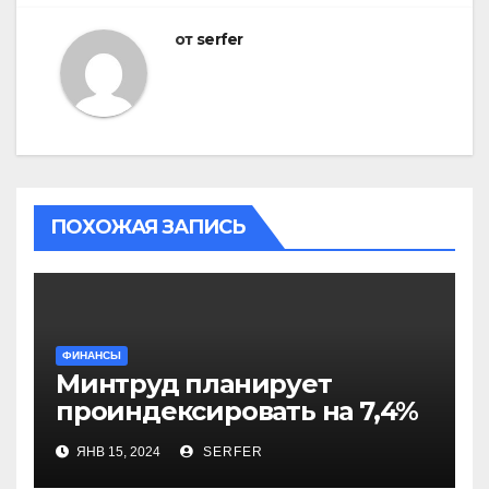
от
serfer
ПОХОЖАЯ ЗАПИСЬ
ФИНАНСЫ
Минтруд планирует
проиндексировать на 7,4%
более 40 выплат и
ЯНВ 15, 2024
SERFER
компенсаций