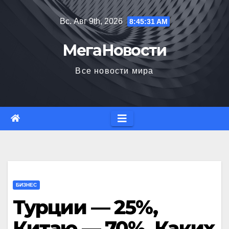
Перейти
Вс. Авг 9th, 2026
8:45:32 AM
к
содержимому
МегаНовости
Все новости мира
БИЗНЕС
Турции — 25%,
Китаю — 70%. Каких