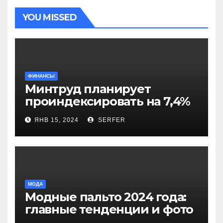
YOU MISSED
ФИНАНСЫ
Минтруд планирует
проиндексировать на 7,4%
более 40 выплат и
ЯНВ 15, 2024
SERFER
компенсаций
МОДА
Модные пальто 2024 года:
главные тенденции и фото
новинок