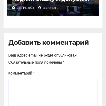
продажу валюты. Обзор
ДЕК 16, 2023
SERFER
финансового рынка от 15
декабря
Добавить комментарий
Ваш адрес email не будет опубликован.
Обязательные поля помечены
*
Комментарий
*