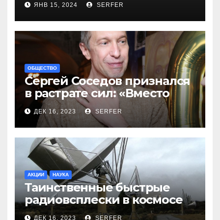
ЯНВ 15, 2024
SERFER
ОБЩЕСТВО
Сергей Соседов признался
в растрате сил: «Вместо
меня взяли Пригожина»
ДЕК 16, 2023
SERFER
АКЦИИ
НАУКА
Таинственные быстрые
радиовсплески в космосе
сделались все более
ДЕК 16, 2023
SERFER