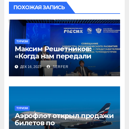
ПОХОЖАЯ ЗАПИСЬ
ТУРИЗМ
Максим Решетников:
«Когда нам передали
туризм, для нас это был
ДЕК 16, 2023
SERFER
сюрприз, но он оказался
приятным»
ТУРИЗМ
Аэрофлот открыл продажи
билетов по