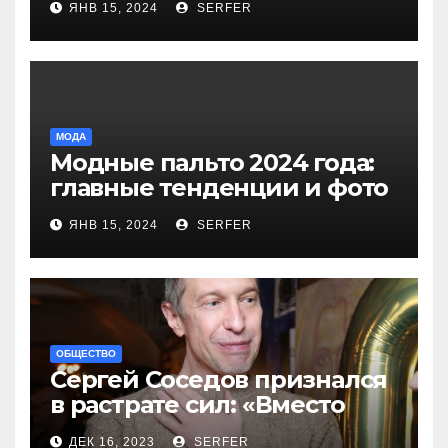
ЯНВ 15, 2024
SERFER
компенсаций
МОДА
Модные пальто 2024 года:
главные тенденции и фото
новинок
ЯНВ 15, 2024
SERFER
ОБЩЕСТВО
Сергей Соседов признался
в растрате сил: «Вместо
меня взяли Пригожина»
ДЕК 16, 2023
SERFER