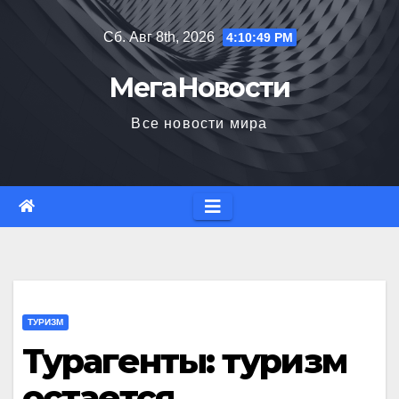
Перейти
Сб. Авг 8th, 2026
4:10:50 PM
к
содержимому
МегаНовости
Все новости мира
ТУРИЗМ
Турагенты: туризм
остается