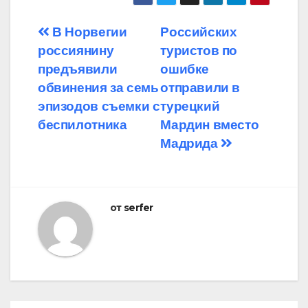
Навигация
В Норвегии
Российских
россиянину
туристов по
по
предъявили
ошибке
записям
обвинения за семь
отправили в
эпизодов съемки с
турецкий
беспилотника
Мардин вместо
Мадрида
от
serfer