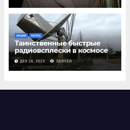
АКЦИИ
НАУКА
Таинственные быстрые
радиовсплески в космосе
сделались все более
ДЕК 16, 2023
SERFER
странными