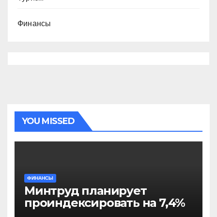
Финансы
YOU MISSED
ФИНАНСЫ
Минтруд планирует
проиндексировать на 7,4%
более 40 выплат и