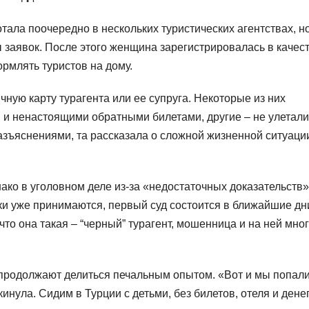
ла поочередно в нескольких туристических агентствах, но
 заявок. После этого женщина зарегистрировалась в качес
рмлять туристов на дому.
чную карту турагента или ее супруга. Некоторые из них
 и ненастоящими обратными билетами, другие – не улетали
разъяснениями, та рассказала о сложной жизненной ситуаци
ако в уголовном деле из-за «недостаточных доказательств»
ки уже принимаются, первый суд состоится в ближайшие дн
что она такая – “черный” турагент, мошенница и на ней мно
продолжают делиться печальным опытом. «Вот и мы попали
кинула. Сидим в Турции с детьми, без билетов, отеля и денег