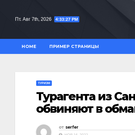
Перейти
к
Пт. Авг 7th, 2026
4:33:29 PM
содержимому
HOME
ПРИМЕР СТРАНИЦЫ
ТУРИЗМ
Турагента из Са
обвиняют в обма
от
serfer