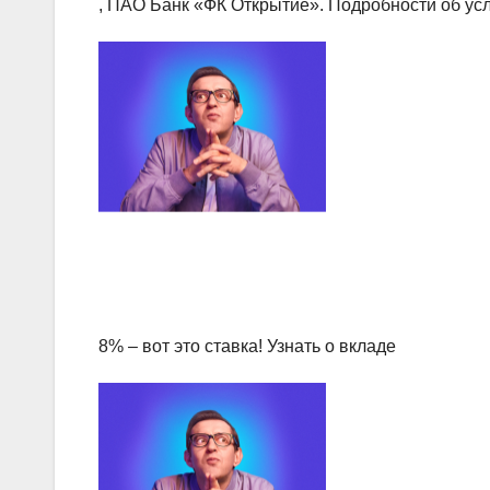
, ПАО Банк «ФК Открытие». Подробности об усло
8% – вот это ставка! Узнать о вкладе