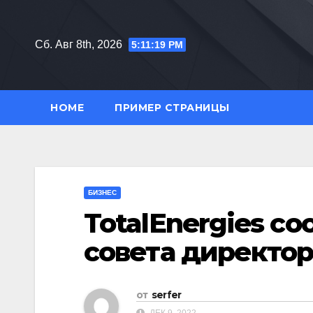
Перейти
к
Сб. Авг 8th, 2026
5:11:20 PM
содержимому
HOME
ПРИМЕР СТРАНИЦЫ
БИЗНЕС
TotalEnergies с
совета директо
от
serfer