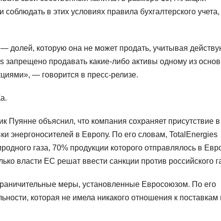
 соблюдать в этих условиях правила бухгалтерского учета,
 — долей, которую она не может продать, учитывая действ
es запрещено продавать какие-либо активы одному из осно
иями», — говорится в пресс-релизе.
а.
рик Пуянне объяснил, что компания сохраняет присутствие в
и энергоносителей в Европу. По его словам, TotalEnergies
родного газа, 70% продукции которого отправлялось в Евро
только власти ЕС решат ввести санкции против российского г
ограничительные меры, установленные Евросоюзом. По его
ьности, которая не имела никакого отношения к поставкам 