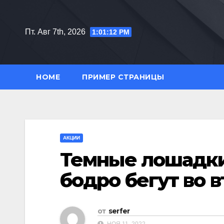
Перейти
к
Пт. Авг 7th, 2026
1:01:13 PM
содержимому
HOME
ПРИМЕР СТРАНИЦЫ
АКЦИИ
Темные лошадки
бодро бегут во 
от
serfer