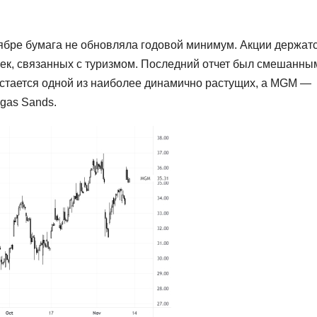
тябре бумага не обновляла годовой минимум. Акции держат
ек, связанных с туризмом. Последний отчет был смешанным
 остается одной из наиболее динамично растущих, а MGM —
egas Sands.