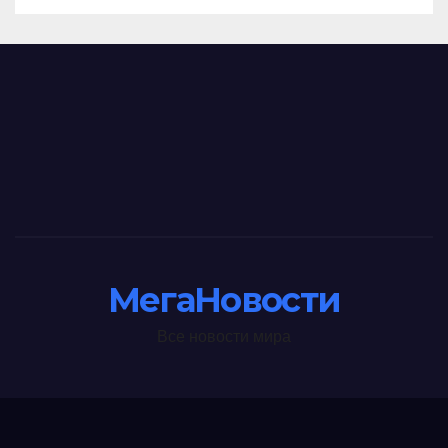
МегаНовости
Все новости мира