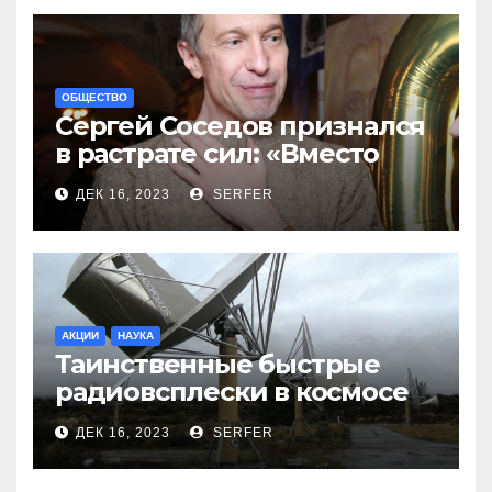
ОБЩЕСТВО
Сергей Соседов признался
в растрате сил: «Вместо
меня взяли Пригожина»
ДЕК 16, 2023
SERFER
АКЦИИ
НАУКА
Таинственные быстрые
радиовсплески в космосе
сделались все более
ДЕК 16, 2023
SERFER
странными