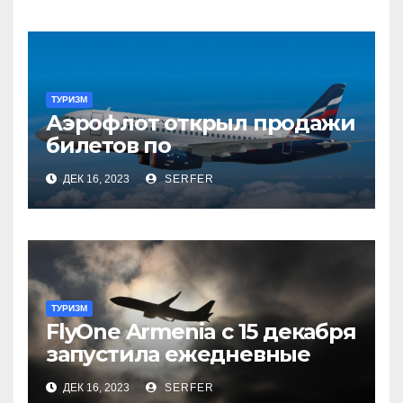
приятным»
ТУРИЗМ
Аэрофлот открыл продажи
билетов по
субсидированным
ДЕК 16, 2023
SERFER
тарифам
ТУРИЗМ
FlyOne Armenia с 15 декабря
запустила ежедневные
рейсы в Шереметьево
ДЕК 16, 2023
SERFER