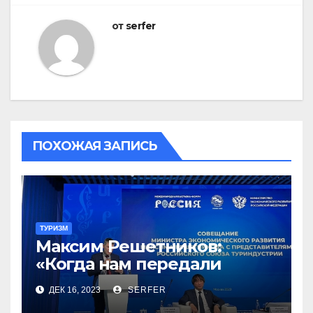
от
serfer
ПОХОЖАЯ ЗАПИСЬ
ТУРИЗМ
Максим Решетников:
«Когда нам передали
туризм, для нас это был
ДЕК 16, 2023
SERFER
сюрприз, но он оказался