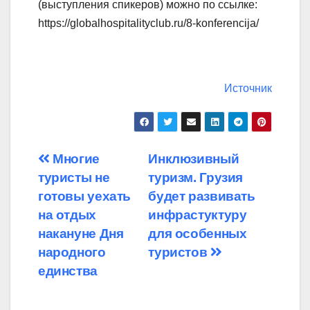
(выступления спикеров) можно по ссылке:
https://globalhospitalityclub.ru/8-konferencija/
Источник
Навигация
Многие
Инклюзивный
туристы не
туризм. Грузия
по
готовы уехать
будет развивать
записям
на отдых
инфрастуктуру
накануне Дня
для особенных
народного
туристов
единства