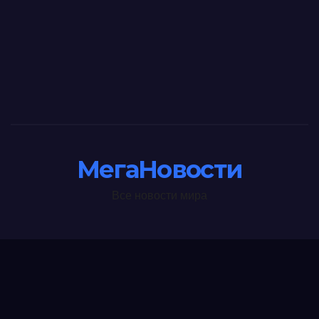
МегаНовости
Все новости мира