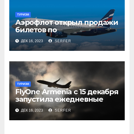
ТУРИЗМ
Аэрофлот открыл продажи
билетов по
субсидированным
ДЕК 16, 2023
SERFER
тарифам
ТУРИЗМ
FlyOne Armenia с 15 декабря
запустила ежедневные
рейсы в Шереметьево
ДЕК 16, 2023
SERFER