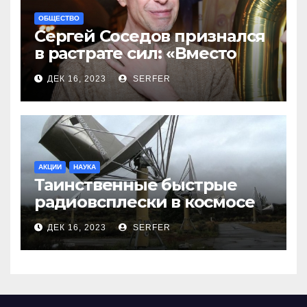
ОБЩЕСТВО
Сергей Соседов признался
в растрате сил: «Вместо
меня взяли Пригожина»
ДЕК 16, 2023
SERFER
АКЦИИ
НАУКА
Таинственные быстрые
радиовсплески в космосе
сделались все более
ДЕК 16, 2023
SERFER
странными