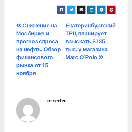
Навигация
Снижение на
Екатеринбургский
Мосбирже и
ТРЦ планирует
по
прогноз спроса
взыскать $135
записям
на нефть. Обзор
тыс. у магазина
финансового
Marc O’Polo
рынка от 15
ноября
от
serfer