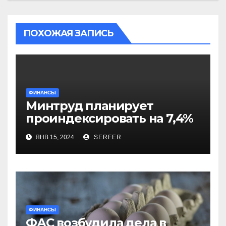
ПОХОЖАЯ ЗАПИСЬ
ФИНАНСЫ
Минтруд планирует
проиндексировать на 7,4%
более 40 выплат и
ЯНВ 15, 2024
SERFER
компенсаций
ФИНАНСЫ
ФАС возбудила дела в