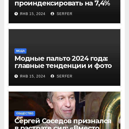
проиндексировать на 7,4%
более 40 выплат и
ЯНВ 15, 2024
SERFER
компенсаций
МОДА
Модные пальто 2024 года:
главные тенденции и фото
новинок
ЯНВ 15, 2024
SERFER
ОБЩЕСТВО
Сергей Соседов признался
в растрате сил: «Вместо