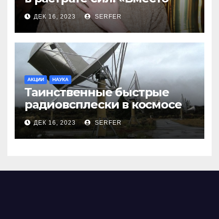
меня взяли Пригожина»
ДЕК 16, 2023
SERFER
АКЦИИ
НАУКА
Таинственные быстрые
радиовсплески в космосе
сделались все более
ДЕК 16, 2023
SERFER
странными