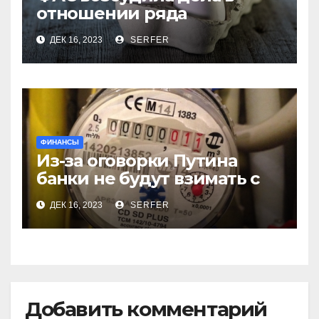
отношении ряда
региональных
ДЕК 16, 2023
SERFER
производителей куриных
яиц
ФИНАНСЫ
Из-за оговорки Путина
банки не будут взимать с
пенсионеров
ДЕК 16, 2023
SERFER
комиссионные за ЖКХ
Добавить комментарий