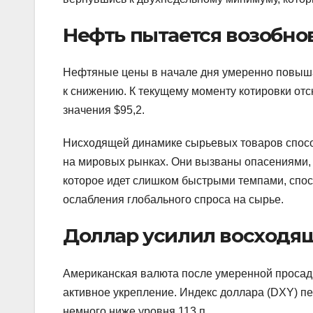
Нефть пытается возобно
Нефтяные цены в начале дня умеренно повышал
к снижению. К текущему моменту котировки отс
значения $95,2.
Нисходящей динамике сырьевых товаров способ
на мировых рынках. Они вызваны опасениями,
которое идет слишком быстрыми темпами, спосо
ослабления глобального спроса на сырье.
Доллар усилил восходя
Американская валюта после умеренной просадк
активное укрепление. Индекс доллара (DXY) п
немного ниже уровня 113 п.