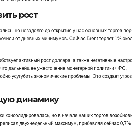
вить рост
ись, но незадолго до открытия у нас основных торгов пе
кочили от дневных минимумов. Сейчас Brent теряет 1% око
ствует активный рост доллара, а также негативные настр
 что дальнейшее ужесточение монетарной политики ФРС,
бно усугубить экономические проблемы. Это создает угроз
щую динамику
и консолидировалась, но в начале наших торгов возобнов
ереписал двухнедельный максимум, прибавляя сейчас 0,7%