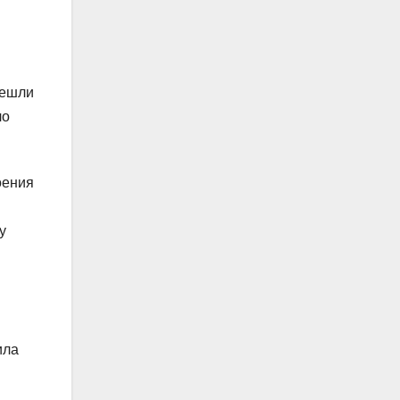
решли
ло
оения
у
ила