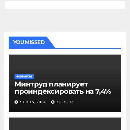
YOU MISSED
ФИНАНСЫ
Минтруд планирует
проиндексировать на 7,4%
более 40 выплат и
ЯНВ 15, 2024
SERFER
компенсаций