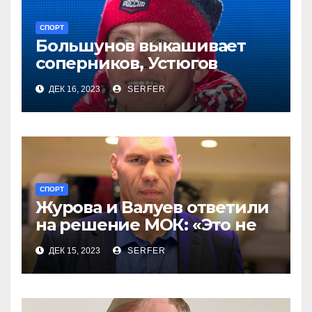
СПОРТ
Большунов выкашивает
соперников, Устюгов
просит понимания,
ДЕК 16, 2023
SERFER
Степанова проиграла
СПОРТ
Журова и Валуев ответили
на решение МОК: «Это не
про СВО вопрос»
ДЕК 15, 2023
SERFER