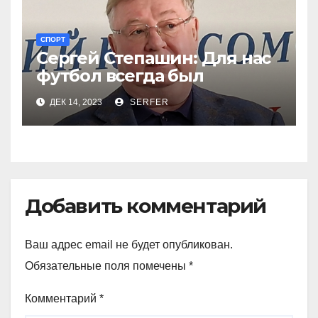
СПОРТ
Сергей Степашин: Для нас
футбол всегда был
праздником
ДЕК 14, 2023
SERFER
Добавить комментарий
Ваш адрес email не будет опубликован.
Обязательные поля помечены
*
Комментарий
*