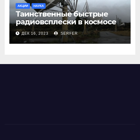
АКЦИИ
НАУКА
Таинственные быстрые
радиовсплески в космосе
сделались все более
ДЕК 16, 2023
SERFER
странными