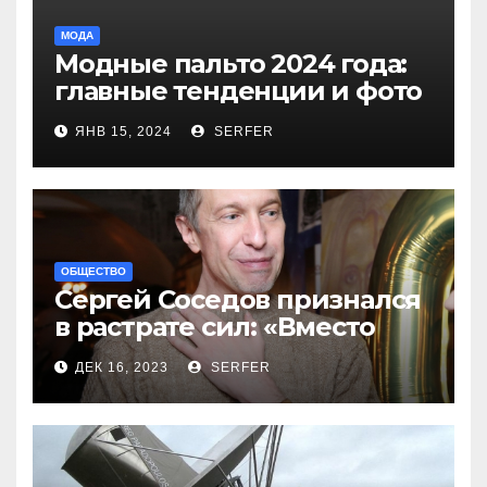
МОДА
Модные пальто 2024 года:
главные тенденции и фото
новинок
ЯНВ 15, 2024
SERFER
ОБЩЕСТВО
Сергей Соседов признался
в растрате сил: «Вместо
меня взяли Пригожина»
ДЕК 16, 2023
SERFER