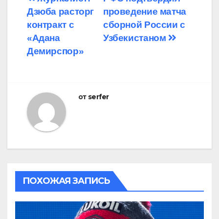
Навигация
Дзюба расторг
проведение матча
по
контракт с
сборной России с
записям
«Адана
Узбекистаном
Демирспор»
от
serfer
ПОХОЖАЯ ЗАПИСЬ