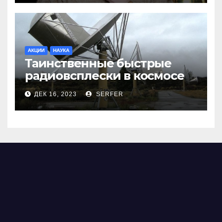
АКЦИИ
НАУКА
Таинственные быстрые
радиовсплески в космосе
сделались все более
ДЕК 16, 2023
SERFER
странными