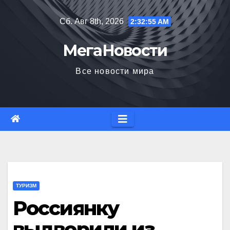
Перейти
Сб. Авг 8th, 2026
2:32:56 AM
к
содержимому
МегаНовости
Все новости мира
ТУРИЗМ
Россиянку
выдворили из