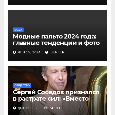
МОДА
Модные пальто 2024 года:
главные тенденции и фото
новинок
ЯНВ 15, 2024
SERFER
ОБЩЕСТВО
Сергей Соседов признался
в растрате сил: «Вместо
меня взяли Пригожина»
ДЕК 16, 2023
SERFER