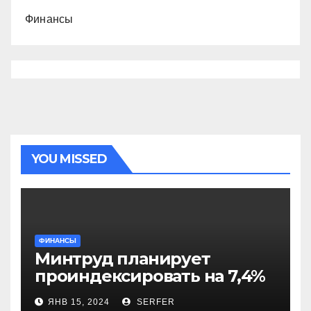
Финансы
YOU MISSED
ФИНАНСЫ
Минтруд планирует
проиндексировать на 7,4%
более 40 выплат и
ЯНВ 15, 2024
SERFER
компенсаций