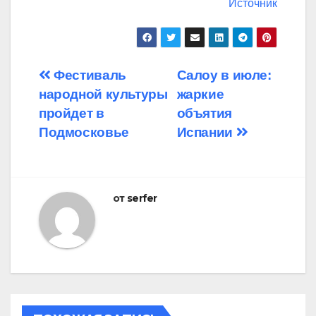
Источник
Навигация
Фестиваль
Салоу в июле:
народной культуры
жаркие
по
пройдет в
объятия
записям
Подмосковье
Испании
от
serfer