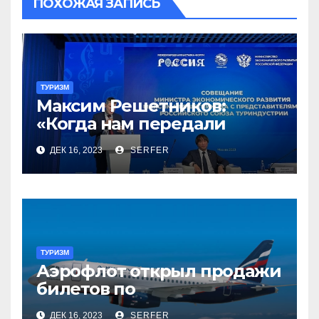
ПОХОЖАЯ ЗАПИСЬ
ТУРИЗМ
Максим Решетников:
«Когда нам передали
туризм, для нас это был
ДЕК 16, 2023
SERFER
сюрприз, но он оказался
приятным»
ТУРИЗМ
Аэрофлот открыл продажи
билетов по
субсидированным
ДЕК 16, 2023
SERFER