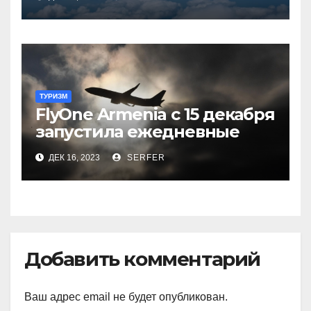
тарифам
ТУРИЗМ
FlyOne Armenia с 15 декабря
запустила ежедневные
рейсы в Шереметьево
ДЕК 16, 2023
SERFER
Добавить комментарий
Ваш адрес email не будет опубликован.