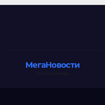
МегаНовости
Все новости мира