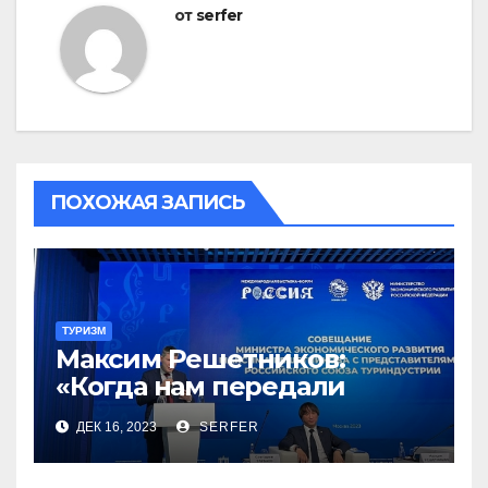
от
serfer
ПОХОЖАЯ ЗАПИСЬ
ТУРИЗМ
Максим Решетников:
«Когда нам передали
туризм, для нас это был
ДЕК 16, 2023
SERFER
сюрприз, но он оказался
приятным»