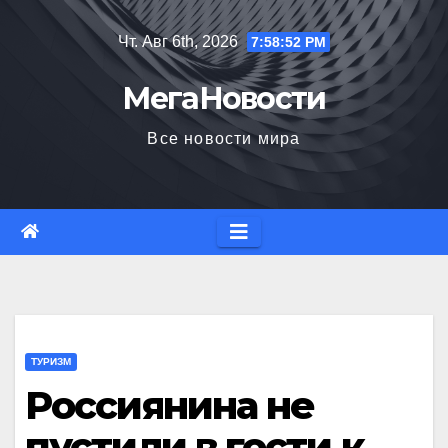
Перейти
Чт. Авг 6th, 2026
7:58:53 PM
к
содержимому
МегаНовости
Все новости мира
ТУРИЗМ
Россиянина не
пустили в гости к