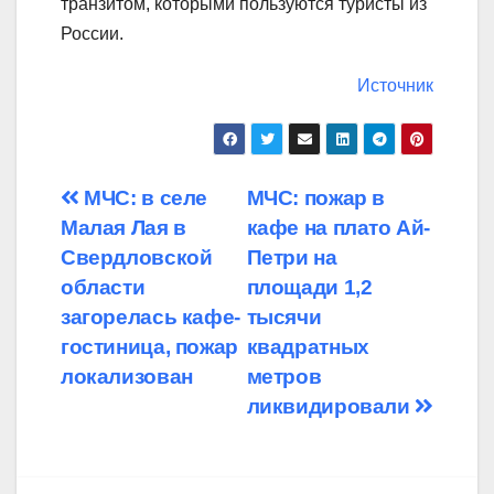
транзитом, которыми пользуются туристы из
России.
Источник
Навигация
МЧС: в селе
МЧС: пожар в
Малая Лая в
кафе на плато Ай-
по
Свердловской
Петри на
записям
области
площади 1,2
загорелась кафе-
тысячи
гостиница, пожар
квадратных
локализован
метров
ликвидировали