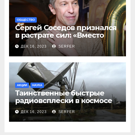
ОБЩЕСТВО
Сергей Соседов признался
в растрате сил: «Вместо
меня взяли Пригожина»
ДЕК 16, 2023
SERFER
АКЦИИ
НАУКА
Таинственные быстрые
радиовсплески в космосе
сделались все более
ДЕК 16, 2023
SERFER
странными