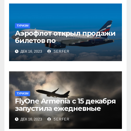
ТУРИЗМ
Аэрофлот открыл продажи
билетов по
субсидированным
ДЕК 16, 2023
SERFER
тарифам
ТУРИЗМ
FlyOne Armenia с 15 декабря
запустила ежедневные
рейсы в Шереметьево
ДЕК 16, 2023
SERFER