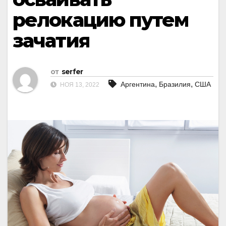
релокацию путем
зачатия
от
serfer
,
,
Аргентина
Бразилия
США
НОЯ 13, 2022