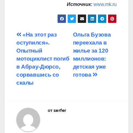
Источник:
www.mk.ru
Навигация
«На этот раз
Ольга Бузова
оступился».
переехала в
по
Опытный
жилье за 120
записям
мотоциклист погиб
миллионов:
в Абрау-Дюрсо,
детская уже
сорвавшись со
готова
скалы
от
serfer