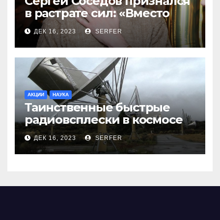
Сергей Соседов признался
в растрате сил: «Вместо
меня взяли Пригожина»
ДЕК 16, 2023
SERFER
АКЦИИ
НАУКА
Таинственные быстрые
радиовсплески в космосе
сделались все более
ДЕК 16, 2023
SERFER
странными