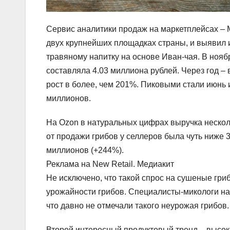
Сервис аналитики продаж на маркетплейсах – 
двух крупнейших площадках страны, и выявил и
травяному напитку на основе Иван-чая. В нояб
составляла 4.03 миллиона рублей. Через год – 
рост в более, чем 201%. Пиковыми стали июнь и
миллионов.
На Ozon в натуральных цифрах выручка нескол
от продажи грибов у селлеров была чуть ниже 
миллионов (+244%).
Реклама на New Retail. Медиакит
Не исключено, что такой спрос на сушеные гри
урожайности грибов. Специалисты-микологи на
что давно не отмечали такого неурожая грибов
Второй интересный продуктовый тренд – высок