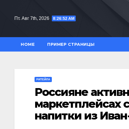
Перейти
к
Пт. Авг 7th, 2026
8:26:53 AM
содержимому
HOME
ПРИМЕР СТРАНИЦЫ
РИТЕЙЛА
Россияне активн
маркетплейсах 
напитки из Иван