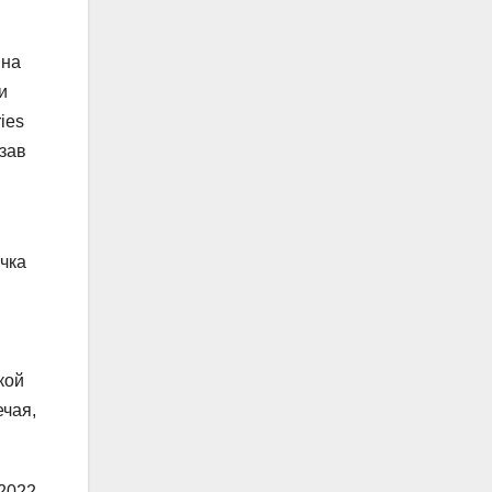
 на
и
ies
азав
чка
кой
ечая,
 2022