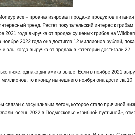
Moneyplace – проанализировал продажи продуктов питания
нтересный тренд. Растет покупательский интерес к грибам 
ре 2021 года выручка от продаж сушеных грибов на Wildberr
в ноябре 2022 года она достигла 12 миллионов рублей, пок
 июль, когда выручка от продаж в категории достигали 22
ько ниже, однако динамика выше. Если в ноябре 2021 выру
3 миллионов, то к концу нынешнего ноября она достигла 10
бы связан с засушливым летом, которое стало причиной низ
звали осень 2022 в Подмосковье «грибной пустыней», отм
.
ая динамика продаж напитков на основе Иван-чая. С июля