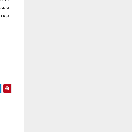
-чая
года.