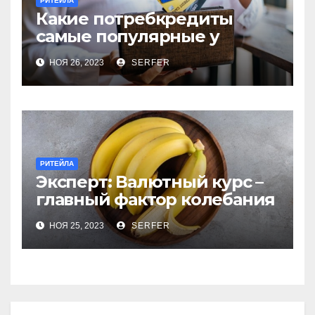
РИТЕЙЛА
Какие потребкредиты
самые популярные у
россиян?
НОЯ 26, 2023
SERFER
РИТЕЙЛА
Эксперт: Валютный курс –
главный фактор колебания
цен на бананы в РФ
НОЯ 25, 2023
SERFER