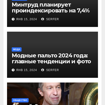
Минтруд планирует
проиндексировать на 7,4%
более 40 выплат и
ЯНВ 15, 2024
SERFER
компенсаций
МОДА
Модные пальто 2024 года:
главные тенденции и фото
новинок
ЯНВ 15, 2024
SERFER
ОБЩЕСТВО