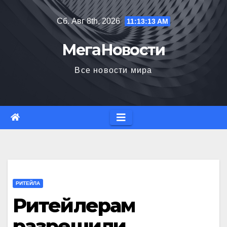
Перейти
Сб. Авг 8th, 2026
11:13:14 AM
к
содержимому
МегаНовости
Все новости мира
РИТЕЙЛА
Ритейлерам
разрешили