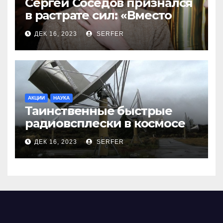
Сергей Соседов признался
в растрате сил: «Вместо
меня взяли Пригожина»
ДЕК 16, 2023
SERFER
АКЦИИ
НАУКА
Таинственные быстрые
радиовсплески в космосе
сделались все более
ДЕК 16, 2023
SERFER
странными