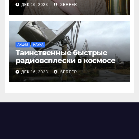
меня взяли Пригожина»
ДЕК 16, 2023
SERFER
АКЦИИ
НАУКА
Таинственные быстрые
радиовсплески в космосе
сделались все более
ДЕК 16, 2023
SERFER
странными