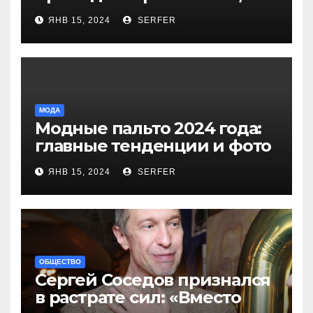
более 40 выплат и
ЯНВ 15, 2024
SERFER
компенсаций
МОДА
Модные пальто 2024 года:
главные тенденции и фото
новинок
ЯНВ 15, 2024
SERFER
ОБЩЕСТВО
Сергей Соседов признался
в растрате сил: «Вместо