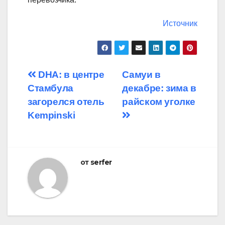
Источник
Навигация
DHA: в центре
Самуи в
Стамбула
декабре: зима в
по
загорелся отель
райском уголке
записям
Kempinski
от
serfer