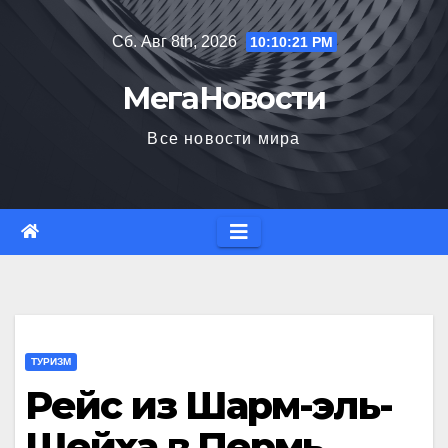
Перейти
Сб. Авг 8th, 2026
10:10:22 PM
к
содержимому
МегаНовости
Все новости мира
ТУРИЗМ
Рейс из Шарм-эль-
Шейха в Пермь