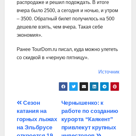
распродаже и решил подождать. В итоге
вчера было 2500, а сегодня и ночью, и утром
– 3500. Обратный билет получилось на 500
дешевле взять, чем вчера. Такая себе
экономия».
Ранее TourDom.ru писал, куда можно улететь
со скидкой в «черную пятницу».
Источник
Навигация
Сезон
Чернышенко: к
катания на
работе по созданию
по
горных лыжах
курорта “Каякент”
записям
на Эльбрусе
привлекут крупных
откроется 19
инвесторов