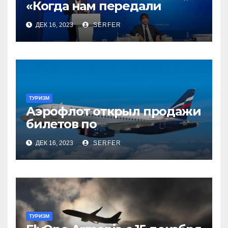
«Когда нам передали
туризм, для нас это был
ДЕК 16, 2023
SERFER
сюрприз, но он оказался
приятным»
ТУРИЗМ
Аэрофлот открыл продажи
билетов по
субсидированным
ДЕК 16, 2023
SERFER
тарифам
ТУРИЗМ