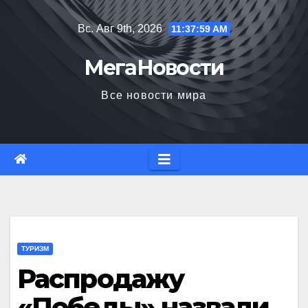
Перейти
Вс. Авг 9th, 2026
11:38:00 AM
к
содержимому
МегаНовости
Все новости мира
ТУРИЗМ
Распродажу
«Победы» назвали