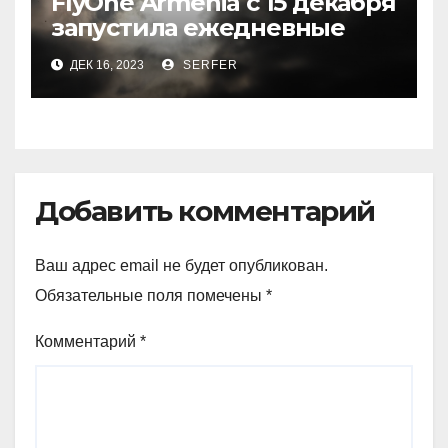
FlyOne Armenia с 15 декабря
запустила ежедневные
рейсы в Шереметьево
ДЕК 16, 2023
SERFER
Добавить комментарий
Ваш адрес email не будет опубликован.
Обязательные поля помечены
*
Комментарий
*