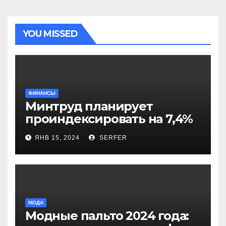
YOU MISSED
ФИНАНСЫ
Минтруд планирует
проиндексировать на 7,4%
более 40 выплат и
ЯНВ 15, 2024
SERFER
компенсаций
МОДА
Модные пальто 2024 года: