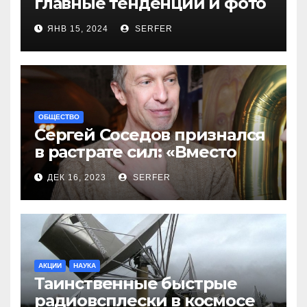
главные тенденции и фото
новинок
ЯНВ 15, 2024
SERFER
ОБЩЕСТВО
Сергей Соседов признался
в растрате сил: «Вместо
меня взяли Пригожина»
ДЕК 16, 2023
SERFER
АКЦИИ
НАУКА
Таинственные быстрые
радиовсплески в космосе