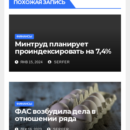
ПОХОЖАЯ ЗАПИСЬ
ФИНАНСЫ
Минтруд планирует
проиндексировать на 7,4%
более 40 выплат и
ЯНВ 15, 2024
SERFER
компенсаций
ФИНАНСЫ
ФАС возбудила дела в
отношении ряда
региональных
ДЕК 16, 2023
SERFER