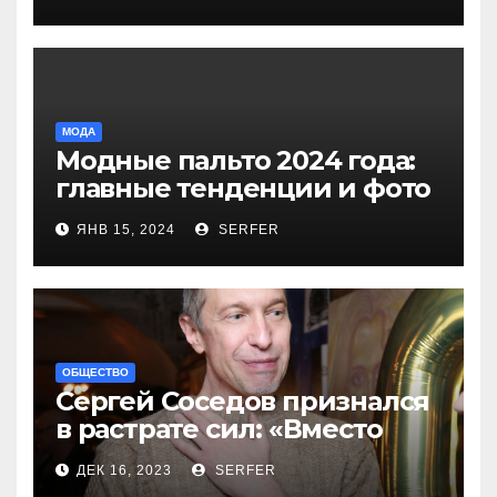
компенсаций
МОДА
Модные пальто 2024 года:
главные тенденции и фото
новинок
ЯНВ 15, 2024
SERFER
ОБЩЕСТВО
Сергей Соседов признался
в растрате сил: «Вместо
меня взяли Пригожина»
ДЕК 16, 2023
SERFER