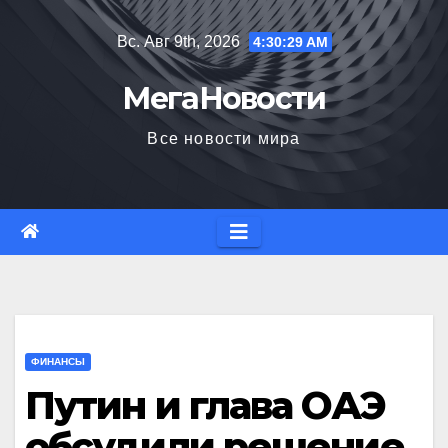
Перейти
Вс. Авг 9th, 2026
4:30:30 AM
к
содержимому
МегаНовости
Все новости мира
ФИНАНСЫ
Путин и глава ОАЭ
обсудили решение