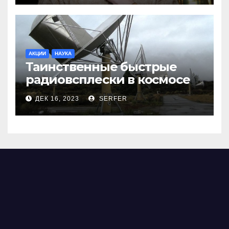
АКЦИИ
НАУКА
Таинственные быстрые
радиовсплески в космосе
сделались все более
ДЕК 16, 2023
SERFER
странными