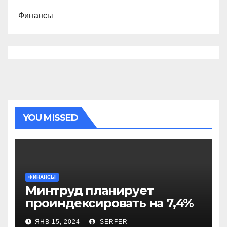
Финансы
YOU MISSED
ФИНАНСЫ
Минтруд планирует
проиндексировать на 7,4%
более 40 выплат и
ЯНВ 15, 2024
SERFER