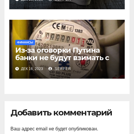
производителей куриных
яиц
ФИНАНСЫ
Из-за оговорки Путина
банки не будут взимать с
пенсионеров
ДЕК 16, 2023
SERFER
комиссионные за ЖКХ
Добавить комментарий
Ваш адрес email не будет опубликован.