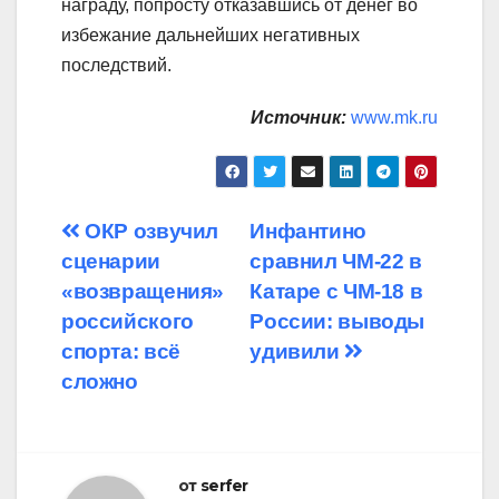
награду, попросту отказавшись от денег во
избежание дальнейших негативных
последствий.
Источник:
www.mk.ru
Навигация
ОКР озвучил
Инфантино
сценарии
сравнил ЧМ-22 в
по
«возвращения»
Катаре с ЧМ-18 в
записям
российского
России: выводы
спорта: всё
удивили
сложно
от
serfer