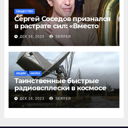
ОБЩЕСТВО
Сергей Соседов признался
в растрате сил: «Вместо
меня взяли Пригожина»
ДЕК 16, 2023
SERFER
АКЦИИ
НАУКА
Таинственные быстрые
радиовсплески в космосе
сделались все более
ДЕК 16, 2023
SERFER
странными