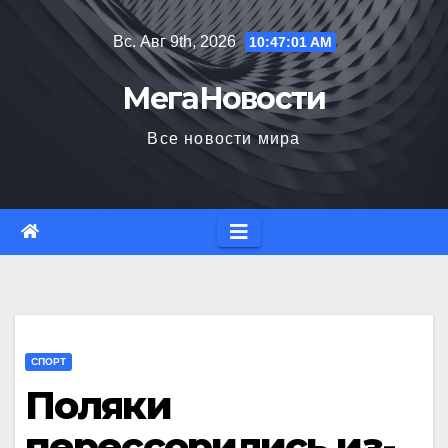
Перейти
Вс. Авг 9th, 2026
10:47:02 AM
к
содержимому
МегаНовости
Все новости мира
СПОРТ
Поляки
перессорились из-