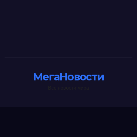
МегаНовости
Все новости мира