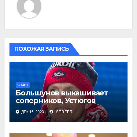
ПОХОЖАЯ ЗАПИСЬ
СПОРТ
Большунов выкашивает
соперников, Устюгов
просит понимания,
ДЕК 16, 2023
SERFER
Степанова проиграла